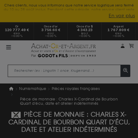
Chers clients, nous vous informons que notre service logistique sera fermé
du 10 au 28 août inclus. Pendant cette période, notre service client reste
à votre disposition tout l'été. Vous pouvez nous joindre du lundi au
En voir plus
vendredi, de 9h30 à 18h, pour toute demande d'information.
Nous vous remercions de votre compréhension et vous souhaitons un
Or
Once d’or
Once d’or $
Argent
excellent été.
120 777.49 €
3 756.60 €
4 343.23
1 767.809 €
€/KG
€/OZ
$/OZ
€/KG
0.00 %
0.00 %
0.00 %
0.00 %
Mon 
m
Numismatique
Pièces royales françaises
Pièce de monnaie : Charles X-Cardinal de Bourbon
Quart d'écu, date et atelier indéterminés
PIÈCE DE MONNAIE : CHARLES X-
CARDINAL DE BOURBON QUART D'ÉCU,
DATE ET ATELIER INDÉTERMINÉS