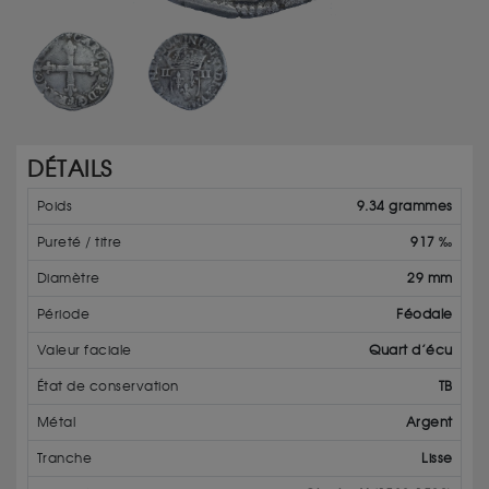
DÉTAILS
Poids
9.34 grammes
Pureté / titre
917 ‰
Diamètre
29 mm
Période
Féodale
Valeur faciale
Quart d’écu
État de conservation
TB
Métal
Argent
Tranche
Lisse