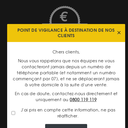
TRANSPARENCE DES
POINT DE VIGILANCE À DESTINATION DE NOS
PRIX
CLIENTS
Chers clients,
Nous vous rappelons que nos équipes ne vous
contacteront jamais depuis un numéro de
téléphone portable (et notamment un numéro
PAIEMENT SECURISÉ
commençant par 07), et ne se déplaceront jamais
à votre domicile à la suite d'une vente.
En cas de doute, contactez-nous directement et
uniquement au
0800 119 119
J'ai pris en compte cette information, ne pas
réafficher.
LIVRAISON ASSURÉE