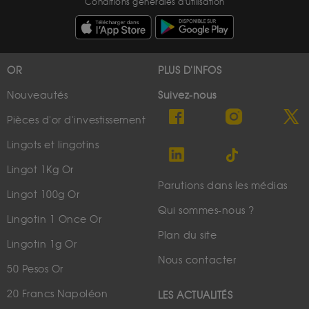
Conditions générales d'utilisation
OR
PLUS D'INFOS
Nouveautés
Suivez-nous
Pièces d'or d'investissement
Lingots et lingotins
Lingot 1Kg Or
Parutions dans les médias
Lingot 100g Or
Qui sommes-nous ?
Lingotin 1 Once Or
Plan du site
Lingotin 1g Or
Nous contacter
50 Pesos Or
20 Francs Napoléon
LES ACTUALITÉS