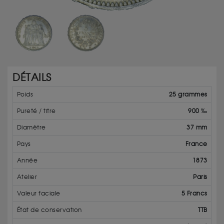
DÉTAILS
Poids
25 grammes
Pureté / titre
900 ‰
Diamètre
37 mm
Pays
France
Année
1873
Atelier
Paris
Valeur faciale
5 Francs
État de conservation
TTB