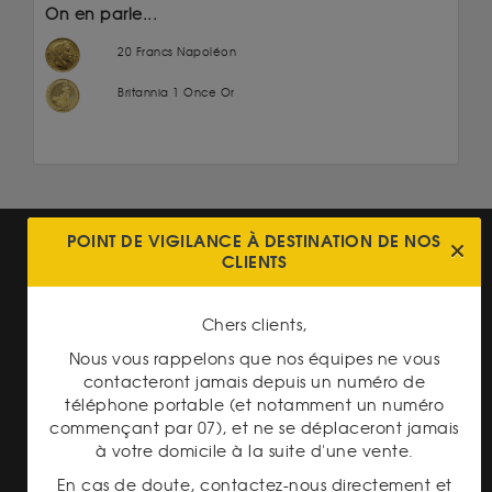
On en parle...
20 Francs Napoléon
Britannia 1 Once Or
POINT DE VIGILANCE À DESTINATION DE NOS
CLIENTS
Chers clients,
TRANSPARENCE DES
Nous vous rappelons que nos équipes ne vous
PRIX
contacteront jamais depuis un numéro de
téléphone portable (et notamment un numéro
commençant par 07), et ne se déplaceront jamais
à votre domicile à la suite d'une vente.
En cas de doute, contactez-nous directement et