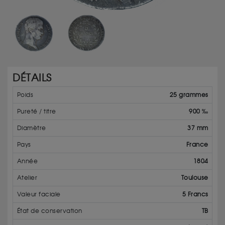
DÉTAILS
Poids
25 grammes
Pureté / titre
900 ‰
Diamètre
37 mm
Pays
France
Année
1804
Atelier
Toulouse
Valeur faciale
5 Francs
État de conservation
TB