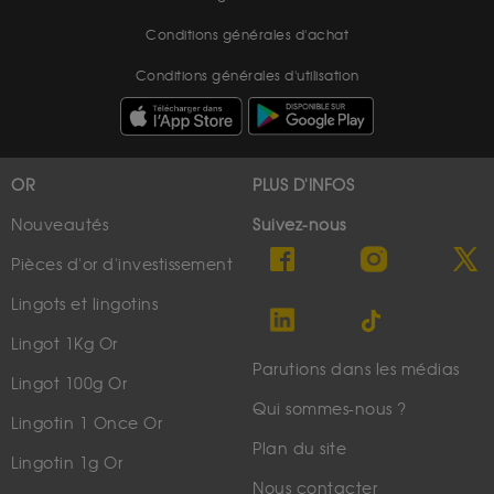
Conditions générales d'achat
Conditions générales d'utilisation
OR
PLUS D'INFOS
Nouveautés
Suivez-nous
Pièces d'or d'investissement
Lingots et lingotins
Lingot 1Kg Or
Parutions dans les médias
Lingot 100g Or
Qui sommes-nous ?
Lingotin 1 Once Or
Plan du site
Lingotin 1g Or
Nous contacter