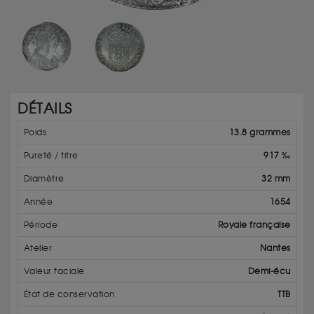
DÉTAILS
Poids
13.8 grammes
Pureté / titre
917 ‰
Diamètre
32 mm
Année
1654
Période
Royale française
Atelier
Nantes
Valeur faciale
Demi-écu
État de conservation
TTB