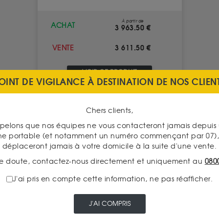
À partir de
ACHAT
3 963.50 €
3 611.50 €
VENTE
VOIR CE PRODUIT
OINT DE VIGILANCE À DESTINATION DE NOS CLIEN
Chers clients,
pelons que nos équipes ne vous contacteront jamais depui
ne portable (et notamment un numéro commençant par 07), 
déplaceront jamais à votre domicile à la suite d'une vente.
e doute, contactez-nous directement et uniquement au
080
J'ai pris en compte cette information, ne pas réafficher.
J'AI COMPRIS