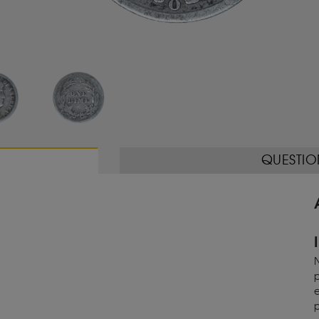
QUESTIO
N
p
e
p