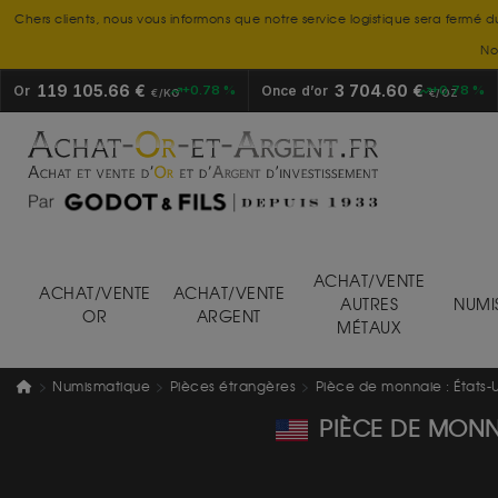
Chers clients, nous vous informons que notre service logistique sera fermé d
No
119 105.66 €
3 704.60 €
Or
+0.78 %
Once d’or
+0.78 %
€/KG
€/OZ
ACHAT/VENTE
ACHAT/VENTE
ACHAT/VENTE
AUTRES
NUMI
OR
ARGENT
MÉTAUX
Numismatique
Pièces étrangères
Pièce de monnaie : États-
PIÈCE DE MONNA