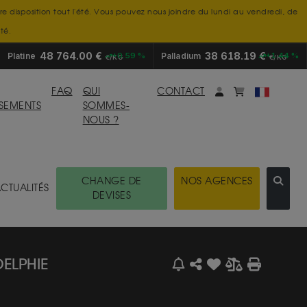
tre disposition tout l'été. Vous pouvez nous joindre du lundi au vendredi, de
té.
48 764.00 €
38 618.19 €
Platine
+0.59 %
Palladium
+1.44 %
€/KG
€/KG
Mon compte
monpanier
FAQ
QUI
CONTACT
SSEMENTS
SOMMES-
NOUS ?
CHANGE DE
NOS AGENCES
CTUALITÉS
DEVISES
DELPHIE