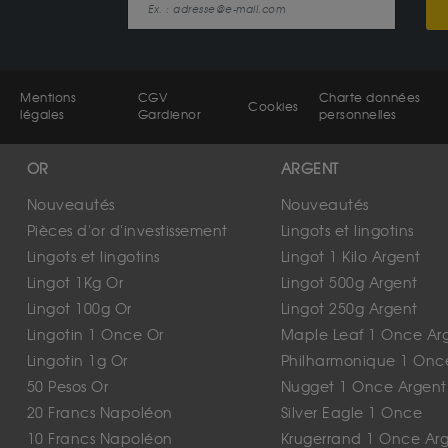
Mentions
CGV
Charte données
Cookies
légales
Gardienor
personnelles
OR
ARGENT
Nouveautés
Nouveautés
Pièces d'or d'investissement
Lingots et lingotins
Lingots et lingotins
Lingot 1 Kilo Argent
Lingot 1Kg Or
Lingot 500g Argent
Lingot 100g Or
Lingot 250g Argent
Lingotin 1 Once Or
Maple Leaf 1 Once Ar
Lingotin 1g Or
Philharmonique 1 Onc
50 Pesos Or
Nugget 1 Once Argent
20 Francs Napoléon
Silver Eagle 1 Once
10 Francs Napoléon
Krugerrand 1 Once Ar