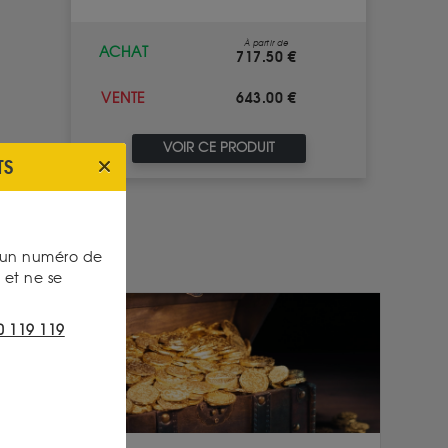
À partir de
ACHAT
717.50 €
643.00 €
VENTE
VOIR CE PRODUIT
TS
s un numéro de
et ne se
0 119 119