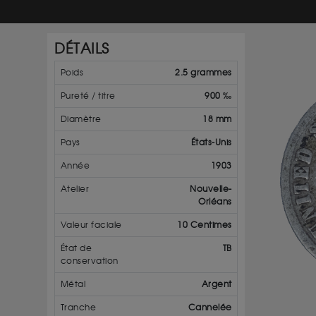
DÉTAILS
Poids
2.5 grammes
Pureté / titre
900 ‰
Diamètre
18 mm
Pays
États-Unis
Année
1903
Atelier
Nouvelle-
Orléans
Valeur faciale
10 Centimes
État de
TB
conservation
Métal
Argent
Tranche
Cannelée