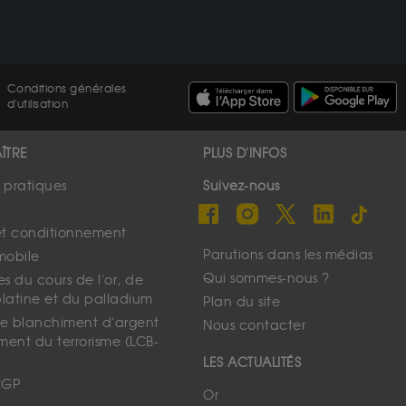
Conditions générales
d'utilisation
ÎTRE
PLUS D'INFOS
s pratiques
Suivez-nous
et conditionnement
Parutions dans les médias
mobile
Qui sommes-nous ?
s du cours de l'or, de
platine et du palladium
Plan du site
 le blanchiment d'argent
Nous contacter
ment du terrorisme (LCB-
LES ACTUALITÉS
CGP
Or