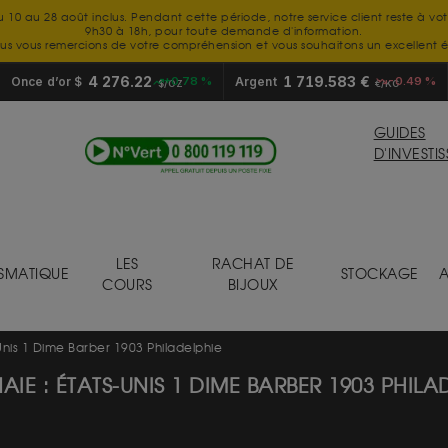
u 10 au 28 août inclus. Pendant cette période, notre service client reste à vo
9h30 à 18h, pour toute demande d'information.
us vous remercions de votre compréhension et vous souhaitons un excellent é
4 276.22
1 719.583 €
Once d’or $
+0.78 %
Argent
-0.49 %
$/OZ
€/KG
GUIDES
D'INVESTI
LES
RACHAT DE
SMATIQUE
STOCKAGE
A
COURS
BIJOUX
Unis 1 Dime Barber 1903 Philadelphie
IE : ÉTATS-UNIS 1 DIME BARBER 1903 PHILA