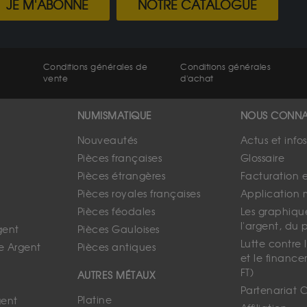
JE M'ABONNE
NOTRE CATALOGUE
Conditions générales de
Conditions générales
vente
d'achat
NUMISMATIQUE
NOUS CONNA
Nouveautés
Actus et info
Pièces françaises
Glossaire
Pièces étrangères
Facturation 
Pièces royales françaises
Application 
Pièces féodales
Les graphique
l'argent, du 
gent
Pièces Gauloises
Lutte contre
e Argent
Pièces antiques
et le finance
FT)
AUTRES MÉTAUX
Partenariat 
Platine
gent