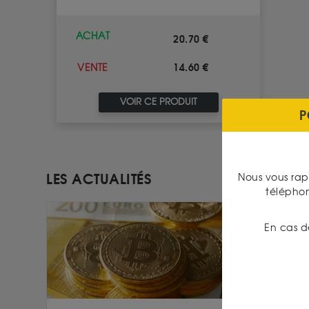
ACHAT
20.70 €
14.60 €
VENTE
VOIR CE PRODUIT
P
LES ACTUALITÉS
Nous vous rap
télépho
En cas d