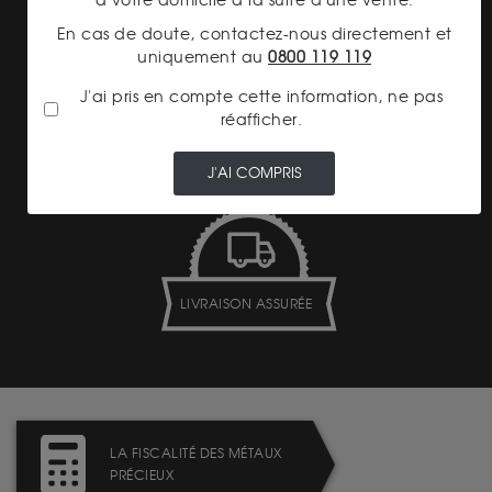
à votre domicile à la suite d'une vente.
En cas de doute, contactez-nous directement et
uniquement au
0800 119 119
J'ai pris en compte cette information, ne pas
TRANSPARENCE DES
réafficher.
PRIX
J'AI COMPRIS
LIVRAISON ASSURÉE
LA FISCALITÉ DES MÉTAUX
PRÉCIEUX