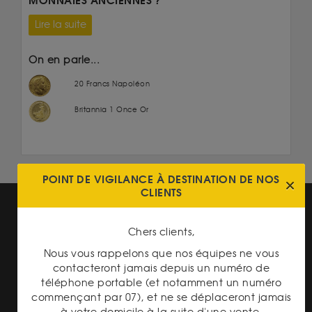
MONNAIES ANCIENNES ?
Lire la suite
On en parle...
20 Francs Napoléon
Britannia 1 Once Or
POINT DE VIGILANCE À DESTINATION DE NOS
CLIENTS
Chers clients,
Nous vous rappelons que nos équipes ne vous
contacteront jamais depuis un numéro de
PAIEMENT SECURISÉ
téléphone portable (et notamment un numéro
commençant par 07), et ne se déplaceront jamais