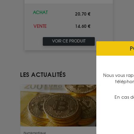
ACHAT
20.70 €
14.60 €
VENTE
VOIR CE PRODUIT
P
LES ACTUALITÉS
Nous vous rap
télépho
En cas d
Numismatique
Numismati