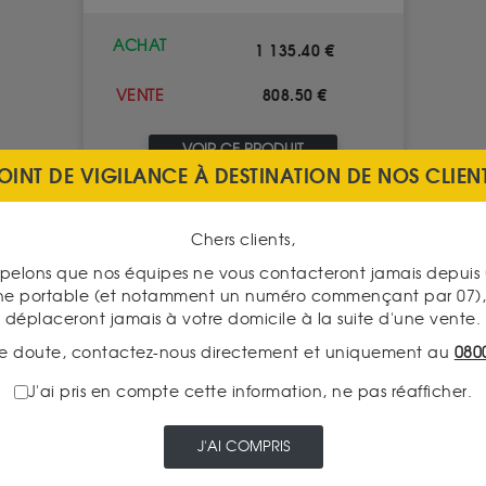
ACHAT
1 135.40 €
808.50 €
VENTE
VOIR CE PRODUIT
OINT DE VIGILANCE À DESTINATION DE NOS CLIEN
Chers clients,
pelons que nos équipes ne vous contacteront jamais depui
ne portable (et notamment un numéro commençant par 07), 
déplaceront jamais à votre domicile à la suite d'une vente.
e doute, contactez-nous directement et uniquement au
080
J'ai pris en compte cette information, ne pas réafficher.
J'AI COMPRIS
que
Numismatique