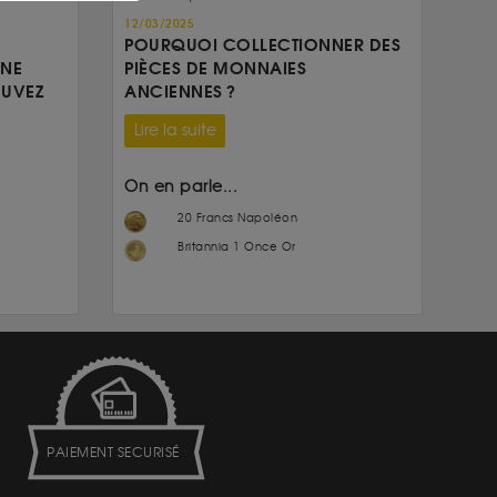
12/03/2025
POURQUOI COLLECTIONNER DES
UNE
PIÈCES DE MONNAIES
OUVEZ
ANCIENNES ?
Lire la suite
On en parle...
20 Francs Napoléon
Britannia 1 Once Or
PAIEMENT SECURISÉ