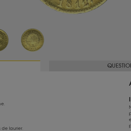
QUESTIO
he.
N
p
e
p
de laurier.