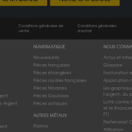
Conditions générales de
Conditions générales
vente
d'achat
NUMISMATIQUE
NOUS CONNA
Nouveautés
Actus et info
Pièces françaises
Glossaire
Pièces étrangères
Facturation 
Pièces royales françaises
Application 
Pièces féodales
Les graphique
l'argent, du 
gent
Pièces Gauloises
Lutte contre
e Argent
Pièces antiques
et le finance
FT)
AUTRES MÉTAUX
Partenariat 
Platine
gent
Affiliation