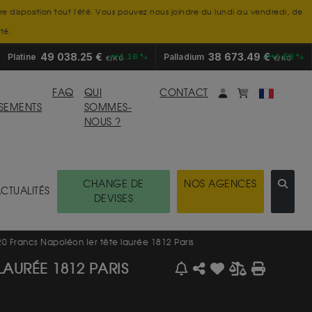
tre disposition tout l'été. Vous pouvez nous joindre du lundi au vendredi, de
té.
49 038.25 €
38 673.49 €
Platine
+1.16 %
Palladium
+1.58 %
€/KG
€/KG
Mon compte
monpanier
FAQ
QUI
CONTACT
SSEMENTS
SOMMES-
NOUS ?
CHANGE DE
NOS AGENCES
CTUALITÉS
DEVISES
0 Francs Napoléon Ier tête laurée 1812 Paris
LAURÉE 1812 PARIS