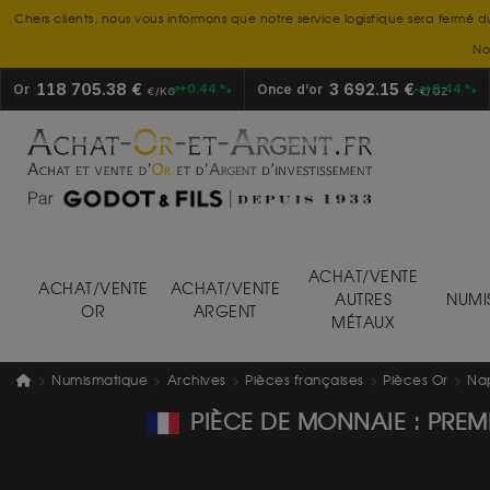
Chers clients, nous vous informons que notre service logistique sera fermé d
No
118 705.38 €
3 692.15 €
Or
+0.44 %
Once d’or
+0.44 %
€/KG
€/OZ
ACHAT/VENTE
ACHAT/VENTE
ACHAT/VENTE
AUTRES
NUMI
OR
ARGENT
MÉTAUX
Numismatique
Archives
Pièces françaises
Pièces Or
Na
PIÈCE DE MONNAIE : PREMI