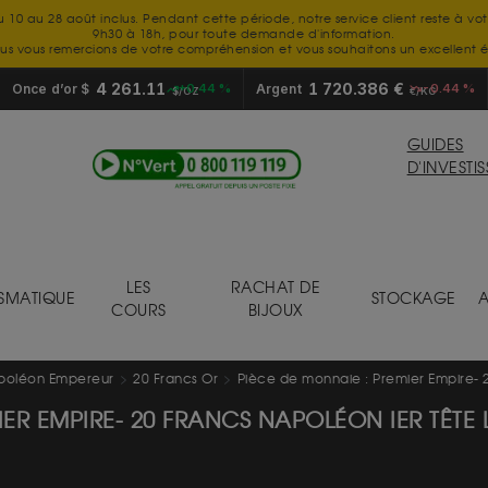
u 10 au 28 août inclus. Pendant cette période, notre service client reste à vo
9h30 à 18h, pour toute demande d'information.
us vous remercions de votre compréhension et vous souhaitons un excellent é
4 261.11
1 720.386 €
Once d’or $
+0.44 %
Argent
-0.44 %
$/OZ
€/KG
GUIDES
D'INVESTI
LES
RACHAT DE
SMATIQUE
STOCKAGE
A
COURS
BIJOUX
poléon Empereur
20 Francs Or
Pièce de monnaie : Premier Empire- 2
ER EMPIRE- 20 FRANCS NAPOLÉON IER TÊTE 