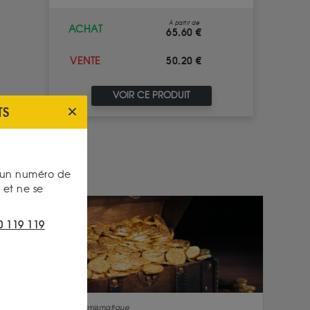
À partir de
ACHAT
65.60 €
50.20 €
VENTE
VOIR CE PRODUIT
TS
s un numéro de
et ne se
0 119 119
Numismatique