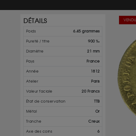
DÉTAILS
VENDU
Poids
6.45 grammes
Pureté / titre
900 ‰
Diamètre
21 mm
Pays
France
Année
1812
Atelier
Paris
Valeur faciale
20 Francs
État de conservation
TTB
Métal
Or
Tranche
Creux
Axe des coins
6