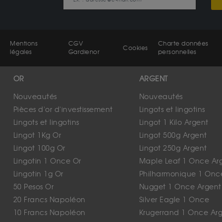
Mentions
CGV
Charte données
Cookies
légales
Gardienor
personnelles
OR
ARGENT
Nouveautés
Nouveautés
Pièces d'or d'investissement
Lingots et lingotins
Lingots et lingotins
Lingot 1 Kilo Argent
Lingot 1Kg Or
Lingot 500g Argent
Lingot 100g Or
Lingot 250g Argent
Lingotin 1 Once Or
Maple Leaf 1 Once Ar
Lingotin 1g Or
Philharmonique 1 Onc
50 Pesos Or
Nugget 1 Once Argent
20 Francs Napoléon
Silver Eagle 1 Once
10 Francs Napoléon
Krugerrand 1 Once Ar