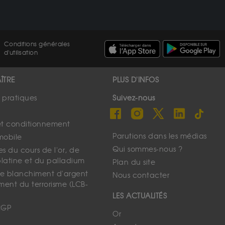
Conditions générales
d'utilisation
ÎTRE
PLUS D'INFOS
s pratiques
Suivez-nous
et conditionnement
Parutions dans les médias
mobile
Qui sommes-nous ?
s du cours de l'or, de
platine et du palladium
Plan du site
 le blanchiment d'argent
Nous contacter
ment du terrorisme (LCB-
LES ACTUALITÉS
CGP
Or