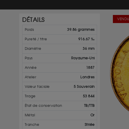
DÉTAILS
VENDU
Poids
39.86 grammes
Pureté / titre
916.67 ‰
Diamètre
36 mm
Pays
Royaume-Uni
Année
1887
Atelier
Londres
Valeur faciale
5 Souverain
Tirage
53 844
État de conservation
TB/TTB
Métal
Or
Tranche
Striée