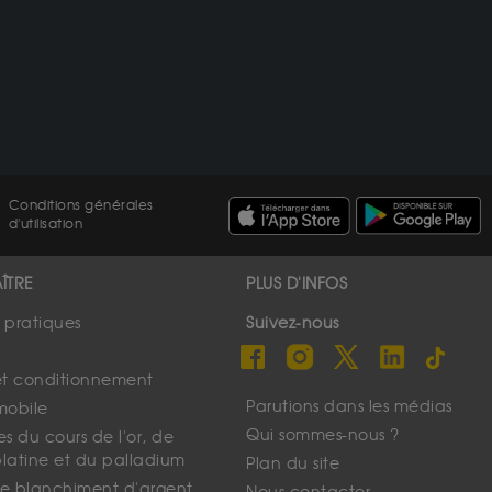
Conditions générales
d'utilisation
ÎTRE
PLUS D'INFOS
s pratiques
Suivez-nous
et conditionnement
Parutions dans les médias
mobile
Qui sommes-nous ?
s du cours de l'or, de
platine et du palladium
Plan du site
 le blanchiment d'argent