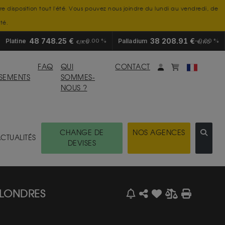
tre disposition tout l'été. Vous pouvez nous joindre du lundi au vendredi, de
té.
48 748.25 €
38 208.91 €
Platine
0.00 %
Palladium
0.00 %
€/KG
€/KG
Mon compte
monpanier
FAQ
QUI
CONTACT
SSEMENTS
SOMMES-
NOUS ?
CHANGE DE
NOS AGENCES
CTUALITÉS
DEVISES
 LONDRES