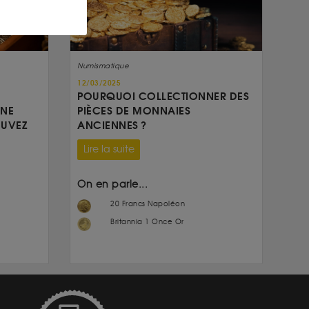
Numismatique
12/03/2025
POURQUOI COLLECTIONNER DES
UNE
PIÈCES DE MONNAIES
OUVEZ
ANCIENNES ?
Lire la suite
On en parle...
20 Francs Napoléon
Britannia 1 Once Or