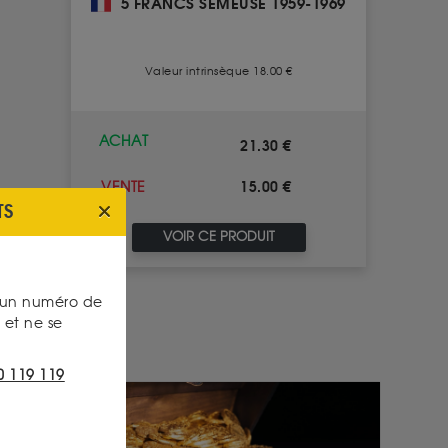
5 FRANCS SEMEUSE 1959-1969
Valeur intrinsèque 18.00 €
ACHAT
21.30 €
15.00 €
VENTE
TS
VOIR CE PRODUIT
s un numéro de
et ne se
0 119 119