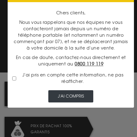
Chers clients,
Nous vous rappelons que nos équipes ne vous
contacteront jamais depuis un numéro de
téléphone portable (et notamment un numéro
commençant par 07), et ne se déplaceront jamais
TRANSPARENCE DES
à votre domicile à la suite d'une vente.
PRIX
En cas de doute, contactez-nous directement et
uniquement au
0800 119 119
J'ai pris en compte cette information, ne pas
réafficher.
LIVRAISON : TABLEAU DES
J'AI COMPRIS
FRAIS DE PORT
PRIX DE RACHAT 100%
GARANTIS