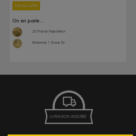
Lire la suite
On en parle...
20 Francs Napoléon
Britannia 1 Once Or
LIVRAISON ASSURÉE