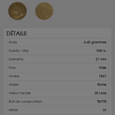
DÉTAILS
Poids
6.45 grammes
Pureté / titre
900 ‰
Diamètre
21 mm
Pays
Italie
Année
1867
Atelier
Rome
Valeur faciale
20 Lires
État de conservation
TB/TTB
Métal
Or