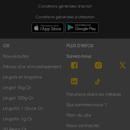
Conditions générales d'achat
Conditions générales d'utilisation
OR
PLUS D'INFOS
Nouveautés
Suivez-nous
Pièces d'or d'investissement
Lingots et lingotins
Lingot 1Kg Or
Parutions dans les médias
Lingot 100g Or
Qui sommes-nous ?
Lingotin 1 Once Or
Plan du site
Lingotin 1g Or
Nous contacter
50 Pesos Or