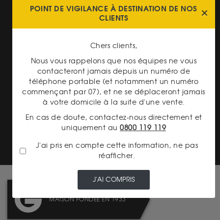
POINT DE VIGILANCE À DESTINATION DE NOS
CLIENTS
Chers clients,
PAIEMENT SECURISÉ
Nous vous rappelons que nos équipes ne vous
contacteront jamais depuis un numéro de
téléphone portable (et notamment un numéro
commençant par 07), et ne se déplaceront jamais
à votre domicile à la suite d'une vente.
En cas de doute, contactez-nous directement et
TRANSPARENCE DES
uniquement au
0800 119 119
PRIX
J'ai pris en compte cette information, ne pas
réafficher.
J'AI COMPRIS
MAISON FONDÉE EN 1933