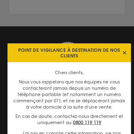
POINT DE VIGILANCE À DESTINATION DE NOS
CLIENTS
PAIEMENT SECURISÉ
Chers clients,
Nous vous rappelons que nos équipes ne vous
contacteront jamais depuis un numéro de
téléphone portable (et notamment un numéro
commençant par 07), et ne se déplaceront jamais
à votre domicile à la suite d'une vente.
TRANSPARENCE DES
En cas de doute, contactez-nous directement et
PRIX
uniquement au
0800 119 119
J'ai pris en compte cette information, ne pas