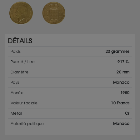
DÉTAILS
Poids
20 grammes
Pureté / titre
917 ‰
Diamètre
20 mm
Pays
Monaco
Année
1950
Valeur faciale
10 Francs
Métal
Or
Autorité politique
Monaco