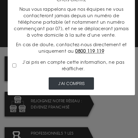
Nous vous rappelons que nos équipes ne vous
contacteront jamais depuis un numéro de
téléphone portable (et notamment un numéro
PAIEMENT SECURISÉ
commençant par 07), et ne se déplaceront jamais
à votre domicile à la suite d'une vente.
En cas de doute, contactez-nous directement et
uniquement au
0800 119 119
J'ai pris en compte cette information, ne pas
PRIX DE RACHAT 100%
réafficher.
GARANTIS
J'AI COMPRIS
REJOIGNEZ NOTRE RÉSEAU :
DEVENEZ FRANCHISÉ
PROFESSIONNELS ? LES