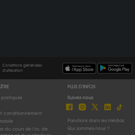
Conditions générales
d'utilisation
ÎTRE
PLUS D'INFOS
s pratiques
Suivez-nous
et conditionnement
Parutions dans les médias
mobile
Qui sommes-nous ?
s du cours de l'or, de