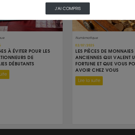
J'AI COMPRIS
que
Numismatique
5
02/07/2025
GES À ÉVITER POUR LES
LES PIÈCES DE MONNAIES
TIONNEURS DE
ANCIENNES QUI VALENT 
ES DÉBUTANTS
FORTUNE ET QUE VOUS P
AVOIR CHEZ VOUS
uite
Lire la suite