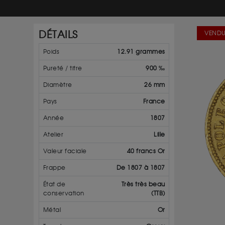
DÉTAILS
VENDU
Poids
12.91 grammes
Pureté / titre
900 ‰
Diamètre
26 mm
Pays
France
Année
1807
Atelier
Lille
Valeur faciale
40 francs Or
Frappe
De 1807 à 1807
État de
Très très beau
conservation
(TTB)
Métal
Or