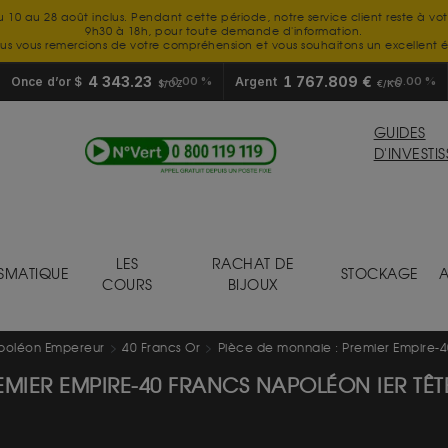
u 10 au 28 août inclus. Pendant cette période, notre service client reste à vo
9h30 à 18h, pour toute demande d'information.
us vous remercions de votre compréhension et vous souhaitons un excellent é
4 343.23
1 767.809 €
Once d’or $
0.00 %
Argent
0.00 %
$/OZ
€/KG
GUIDES
D'INVESTI
LES
RACHAT DE
SMATIQUE
STOCKAGE
A
COURS
BIJOUX
poléon Empereur
40 Francs Or
Pièce de monnaie : Premier Empire-40
MIER EMPIRE-40 FRANCS NAPOLÉON IER TÊTE