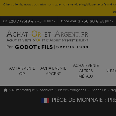
Chers clients, nous vous informons que notre service logistique sera fermé d
No
120 777.49 €
3 756.60 €
Or
0.00 %
Once d’or
0.00 %
€/KG
€/OZ
ACHAT/VENTE
ACHAT/VENTE
ACHAT/VENTE
AUTRES
NUMI
OR
ARGENT
MÉTAUX
Numismatique
Archives
Pièces françaises
Pièces Or
Na
PIÈCE DE MONNAIE : PRE