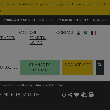
tre disposition tout l'été. Vous pouvez nous joindre du lundi au vendredi, de
té.
48 748.25 €
38 208.91 €
Platine
0.00 %
Palladium
0.00 %
€/KG
€/KG
Mon compte
monpanier
FAQ
QUI
CONTACT
SSEMENTS
SOMMES-
NOUS ?
CHANGE DE
NOS AGENCES
CTUALITÉS
DEVISES
 Francs Napoléon Ier Tête nue 1807 Lille
 NUE 1807 LILLE