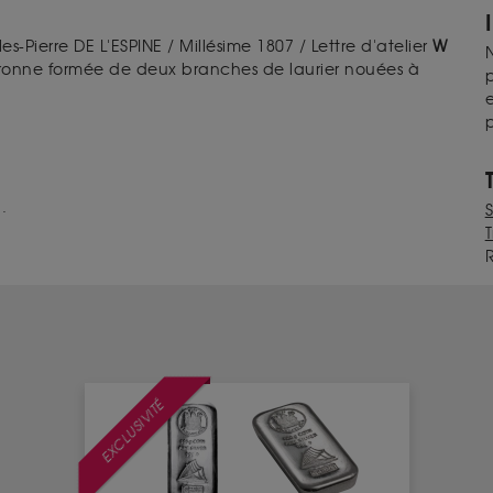
-Pierre DE L'ESPINE / Millésime 1807 / Lettre d'atelier
W
N
uronne formée de deux branches de laurier nouées à
p
e
p
.
T
EXCLUSIVITÉ