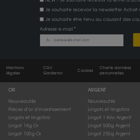
NEW ! Je souhaite recevoir la lettre d'act
Je souhaite recevoir la newsletter Achat-
Je souhaite être tenu au courant des cours
Adresse e-mail
Mentions
CGV
Charte données
Cookies
légales
Gardienor
personnelles
OR
ARGENT
Nouveautés
Nouveautés
Pièces d'or d'investissement
Lingots et lingotins
Lingots et lingotins
Lingot 1 Kilo Argent
Lingot 1Kg Or
Lingot 500g Argent
Lingot 100g Or
Lingot 250g Argent