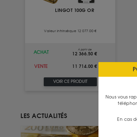
LINGOT 100G OR
Valeur intrinsèque 12 077.00 €
À partir de
ACHAT
12 366.50 €
11 714.00 €
VENTE
P
VOIR CE PRODUIT
Nous vous rap
télépho
LES ACTUALITÉS
En cas d