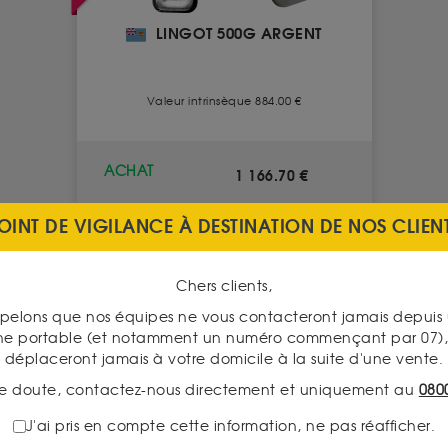
LINGOT 500G ARGENT
Valeur intrinsèque 884.00 €
ACHAT
1 166.70 €
830.70 €
VENTE
OINT DE VIGILANCE À DESTINATION DE NOS CLIEN
VOIR CE PRODUIT
Chers clients,
pelons que nos équipes ne vous contacteront jamais depui
ne portable (et notamment un numéro commençant par 07), 
déplaceront jamais à votre domicile à la suite d'une vente.
e doute, contactez-nous directement et uniquement au
080
J'ai pris en compte cette information, ne pas réafficher.