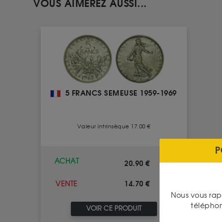
VOUS AIMEREZ AUSSI...
5 FRANCS SEMEUSE 1959-1969
Valeur intrinsèque 17.00 €
P
ACHAT
20.90 €
14.70 €
VENTE
Nous vous rap
télépho
VOIR CE PRODUIT