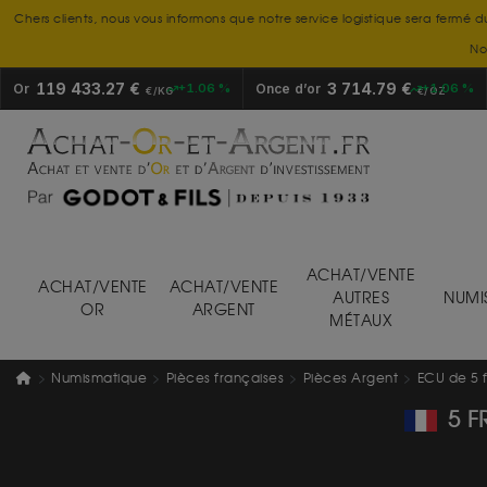
Chers clients, nous vous informons que notre service logistique sera fermé d
No
119 433.27 €
3 714.79 €
Or
+1.06 %
Once d’or
+1.06 %
€/KG
€/OZ
ACHAT/VENTE
ACHAT/VENTE
ACHAT/VENTE
AUTRES
NUMI
OR
ARGENT
MÉTAUX
Numismatique
Pièces françaises
Pièces Argent
ECU de 5 
5 F