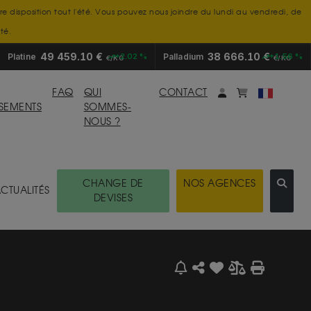
tre disposition tout l'été. Vous pouvez nous joindre du lundi au vendredi, de
té.
49 459.10 €
38 666.10 €
Platine
+2.02 %
Palladium
+1.56 %
€/KG
€/KG
Mon compte
monpanier
FAQ
QUI
CONTACT
SSEMENTS
SOMMES-
NOUS ?
CHANGE DE
NOS AGENCES
CTUALITÉS
DEVISES