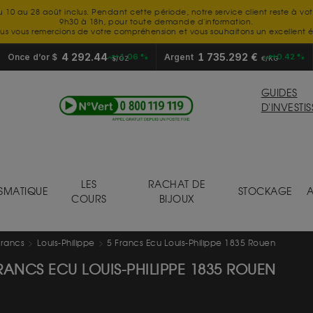
u 10 au 28 août inclus. Pendant cette période, notre service client reste à vo
9h30 à 18h, pour toute demande d'information.
us vous remercions de votre compréhension et vous souhaitons un excellent é
4 292.44
1 735.292 €
Once d’or $
+1.06 %
Argent
+0.42 %
$/OZ
€/KG
GUIDES
D'INVESTI
LES
RACHAT DE
SMATIQUE
STOCKAGE
A
COURS
BIJOUX
francs
Louis-Philippe
5 Francs Ecu Louis-Philippe 1835 Rouen
RANCS ECU LOUIS-PHILIPPE 1835 ROUEN