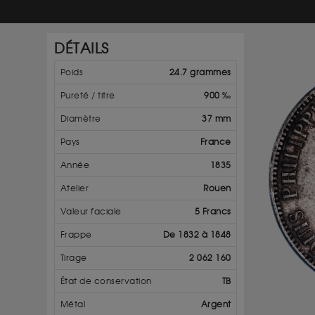
DÉTAILS
Poids
24.7 grammes
Pureté / titre
900 ‰
Diamètre
37 mm
Pays
France
Année
1835
Atelier
Rouen
Valeur faciale
5 Francs
Frappe
De 1832 à 1848
Tirage
2 062 160
État de conservation
TB
Métal
Argent