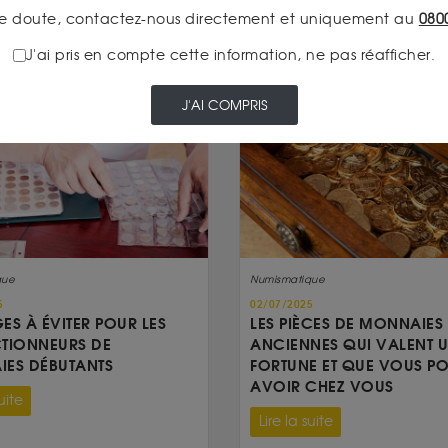
e doute, contactez-nous directement et uniquement au
080
J'ai pris en compte cette information, ne pas réafficher.
J'AI COMPRIS
que
Numismatique
5
02/07/2025
GES À ÉVITER POUR LES
LES PIÈCES DE MONNAIES
TIONNEURS DE
ANCIENNES QUI VALENT 
ES DÉBUTANTS
FORTUNE ET QUE VOUS P
AVOIR CHEZ VOUS
uite
Lire la suite