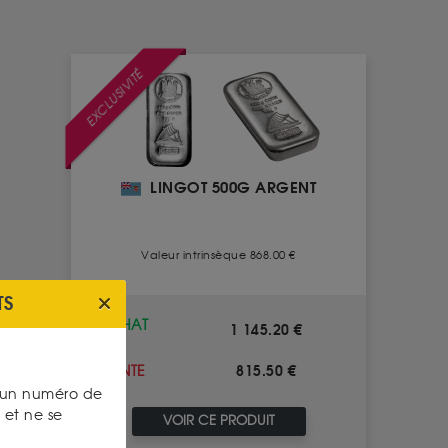
EXCLUSIVITÉ
LINGOT 500G ARGENT
Valeur intrinsèque 868.00 €
TS
ACHAT
1 145.20 €
815.50 €
VENTE
s un numéro de
et ne se
VOIR CE PRODUIT