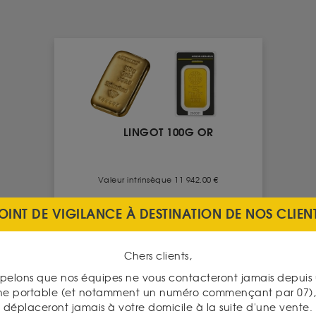
LINGOT 100G OR
Valeur intrinsèque 11 942.00 €
OINT DE VIGILANCE À DESTINATION DE NOS CLIEN
À partir de
ACHAT
12 229.00 €
Chers clients,
11 583.50 €
VENTE
pelons que nos équipes ne vous contacteront jamais depui
ne portable (et notamment un numéro commençant par 07), 
VOIR CE PRODUIT
déplaceront jamais à votre domicile à la suite d'une vente.