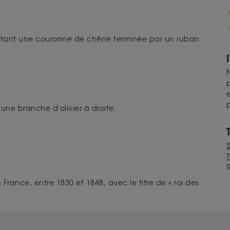
e portant une couronne de chêne terminée par un ruban
N
p
e
p
une branche d'olivier à droite.
T
n France, entre 1830 et 1848, avec le titre de « roi des