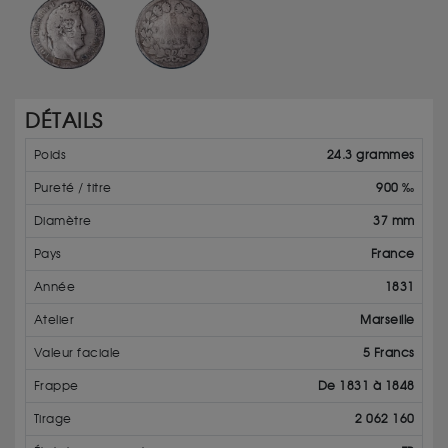
DÉTAILS
Poids
24.3 grammes
Pureté / titre
900 ‰
Diamètre
37 mm
Pays
France
Année
1831
Atelier
Marseille
Valeur faciale
5 Francs
Frappe
De 1831 à 1848
Tirage
2 062 160