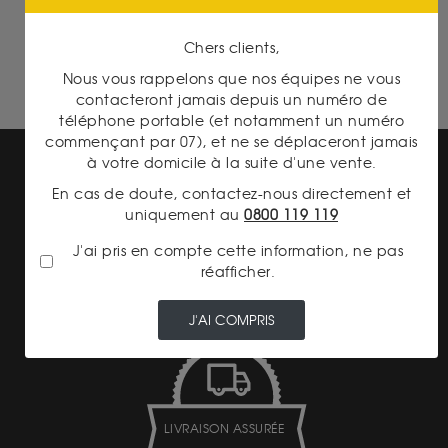
Britannia 1 Once Or
Chers clients,
Nous vous rappelons que nos équipes ne vous
contacteront jamais depuis un numéro de
téléphone portable (et notamment un numéro
commençant par 07), et ne se déplaceront jamais
à votre domicile à la suite d'une vente.
En cas de doute, contactez-nous directement et
uniquement au
0800 119 119
J'ai pris en compte cette information, ne pas
PAIEMENT SECURISÉ
réafficher.
J'AI COMPRIS
LIVRAISON ASSURÉE