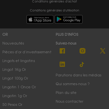
Conditions générales d'achat
Conditions générales d'utilisation
OR
PLUS D'INFOS
Nouveautés
Suivez-nous
Pièces d'or d'investissement
Lingots et lingotins
Lingot 1Kg Or
Parutions dans les médias
Lingot 100g Or
Qui sommes-nous ?
Lingotin 1 Once Or
Plan du site
Lingotin 1g Or
Nous contacter
50 Pesos Or