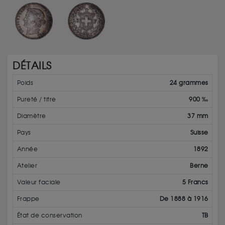
DÉTAILS
Poids
24 grammes
Pureté / titre
900 ‰
Diamètre
37 mm
Pays
Suisse
Année
1892
Atelier
Berne
Valeur faciale
5 Francs
Frappe
De 1888 à 1916
État de conservation
TB