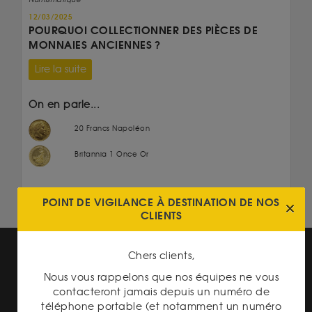
Numismatique
12/03/2025
POURQUOI COLLECTIONNER DES PIÈCES DE
MONNAIES ANCIENNES ?
Lire la suite
On en parle...
20 Francs Napoléon
Britannia 1 Once Or
POINT DE VIGILANCE À DESTINATION DE NOS
CLIENTS
Chers clients,
Nous vous rappelons que nos équipes ne vous
contacteront jamais depuis un numéro de
téléphone portable (et notamment un numéro