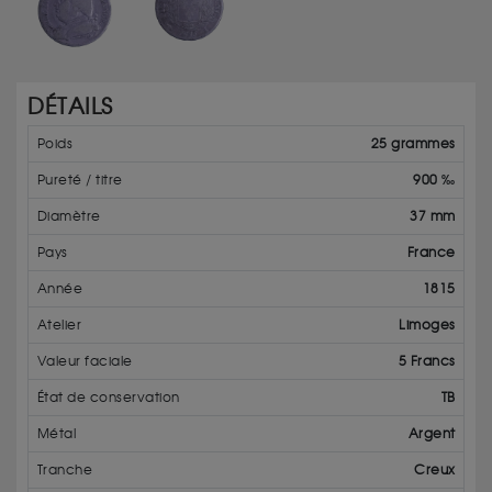
DÉTAILS
Poids
25 grammes
Pureté / titre
900 ‰
Diamètre
37 mm
Pays
France
Année
1815
Atelier
Limoges
Valeur faciale
5 Francs
État de conservation
TB
Métal
Argent
Tranche
Creux