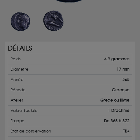
DÉTAILS
Poids
4.9 grammes
Diamètre
17 mm
Année
365
Période
Grecque
Atelier
Grèce ou Illyrie
Valeur faciale
1 Drachme
Frappe
De 365 à 322
État de conservation
TB+