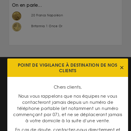
On en parle...
20 Francs Napoléon
Britannia 1 Once Or
POINT DE VIGILANCE À DESTINATION DE NOS
CLIENTS
Chers clients,
Nous vous rappelons que nos équipes ne vous
PAIEMENT SECURISÉ
contacteront jamais depuis un numéro de
téléphone portable (et notamment un numéro
commençant par 07), et ne se déplaceront jamais
à votre domicile à la suite d'une vente.
En cas de doute, contactez-nous directement et