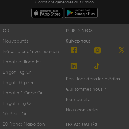
Conditions générales d'utilisation
OR
PLUS D'INFOS
Nouveautés
Suivez-nous
Pièces d'or d'investissement
Lingots et lingotins
Lingot 1Kg Or
Parutions dans les médias
Lingot 100g Or
Qui sommes-nous ?
Lingotin 1 Once Or
Plan du site
Lingotin 1g Or
Nous contacter
50 Pesos Or
20 Francs Napoléon
LES ACTUALITÉS