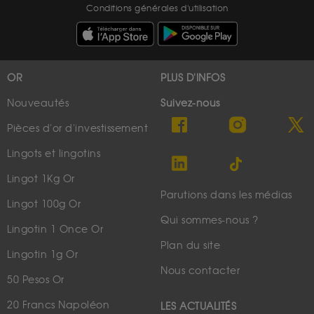
Conditions générales d'utilisation
OR
PLUS D'INFOS
Nouveautés
Suivez-nous
Pièces d'or d'investissement
Lingots et lingotins
Lingot 1Kg Or
Parutions dans les médias
Lingot 100g Or
Qui sommes-nous ?
Lingotin 1 Once Or
Plan du site
Lingotin 1g Or
Nous contacter
50 Pesos Or
20 Francs Napoléon
LES ACTUALITÉS