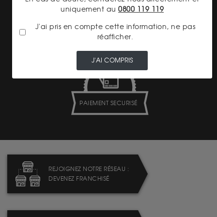
uniquement au
0800 119 119
LIVRAISON ASSURÉE
J'ai pris en compte cette information, ne pas
réafficher.
J'AI COMPRIS
PAIEMENT SECURISÉ
REJOIGNEZ NOTRE RÉSEAU :
DEVENEZ FRANCHISÉ