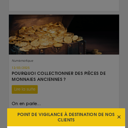
Numismatique
12/03/2025
POURQUOI COLLECTIONNER DES PIÈCES DE
MONNAIES ANCIENNES ?
Lire la suite
On en parle...
POINT DE VIGILANCE À DESTINATION DE NOS
20 Francs Napoléon
CLIENTS
Britannia 1 Once Or