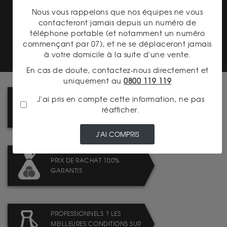
Nous vous rappelons que nos équipes ne vous
contacteront jamais depuis un numéro de
téléphone portable (et notamment un numéro
PAIEMENT SECURISÉ
commençant par 07), et ne se déplaceront jamais
à votre domicile à la suite d'une vente.
En cas de doute, contactez-nous directement et
uniquement au
0800 119 119
J'ai pris en compte cette information, ne pas
REJOIGNEZ NOTRE RÉSEAU :
réafficher.
DEVENEZ FRANCHISÉ
J'AI COMPRIS
PRIX DE RACHAT 100%
GARANTIS
PROFESSIONNELS ? LES
MEILLEURES CONDITIONS SUR