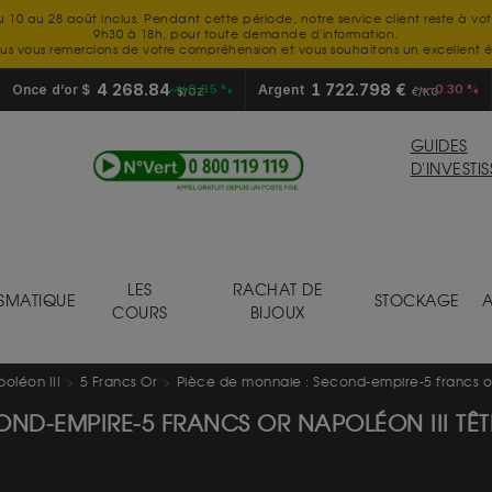
u 10 au 28 août inclus. Pendant cette période, notre service client reste à vo
9h30 à 18h, pour toute demande d'information.
us vous remercions de votre compréhension et vous souhaitons un excellent é
4 268.84
1 722.798 €
Once d’or $
+0.65 %
Argent
-0.30 %
$/OZ
€/KG
GUIDES
D'INVESTI
LES
RACHAT DE
SMATIQUE
STOCKAGE
A
COURS
BIJOUX
oléon III
5 Francs Or
Pièce de monnaie : Second-empire-5 francs or
OND-EMPIRE-5 FRANCS OR NAPOLÉON III TÊT