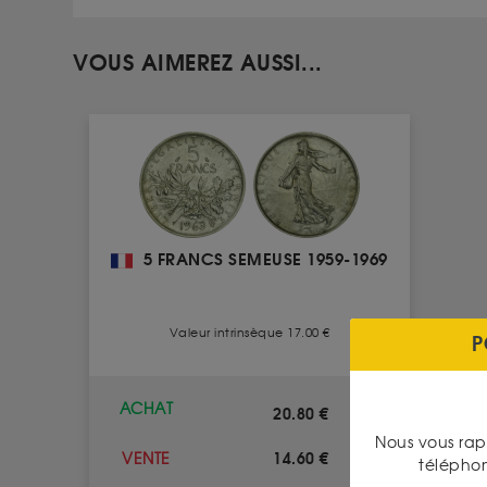
VOUS AIMEREZ AUSSI...
5 FRANCS SEMEUSE 1959-1969
Valeur intrinsèque 17.00 €
P
ACHAT
20.80 €
Nous vous rap
14.60 €
VENTE
télépho