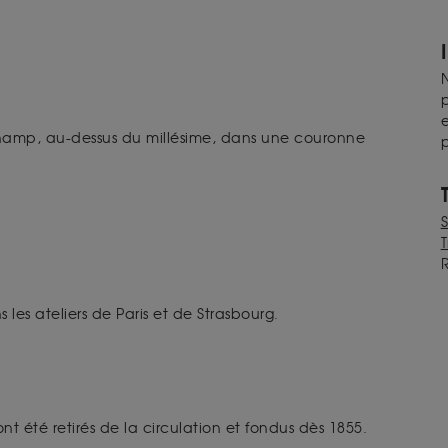
N
p
e
champ, au-dessus du millésime, dans une couronne
p
T
es ateliers de Paris et de Strasbourg.
nt été retirés de la circulation et fondus dès 1855.