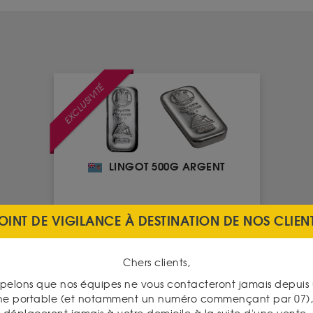
EXCLUSIVITÉ
LINGOT 500G ARGENT
Valeur intrinsèque 861.00 €
OINT DE VIGILANCE À DESTINATION DE NOS CLIEN
Chers clients,
ACHAT
1 137.00 €
pelons que nos équipes ne vous contacteront jamais depui
809.60 €
VENTE
ne portable (et notamment un numéro commençant par 07), 