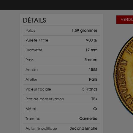
DÉTAILS
VENDU
Poids
1.59 grammes
Pureté / titre
900 ‰
Diamètre
17 mm
Pays
France
Année
1855
Atelier
Paris
Valeur faciale
5 Francs
État de conservation
TB+
Métal
Or
Tranche
Cannelée
Autorité politique
Second Empire