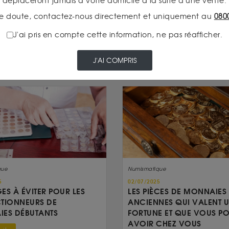
déplaceront jamais à votre domicile à la suite d'une vente.
VOIR CE PRODUIT
e doute, contactez-nous directement et uniquement au
080
J'ai pris en compte cette information, ne pas réafficher.
J'AI COMPRIS
que
Numismatique
5
02/07/2025
GES À ÉVITER POUR LES
LES PIÈCES DE MONNAIES
TIONNEURS DE
ANCIENNES QUI VALENT 
ES DÉBUTANTS
FORTUNE ET QUE VOUS P
AVOIR CHEZ VOUS