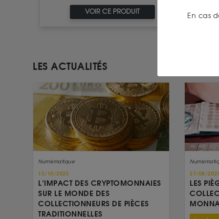
VOIR CE PRODUIT
En cas d
LES ACTUALITÉS
Numismatique
Numismati
15/10/2025
27/08/202
L’IMPACT DES CRYPTOMONNAIES
LES PIÈ
SUR LE MONDE DES
COLLEC
COLLECTIONNEURS DE PIÈCES
MONNAI
TRADITIONNELLES