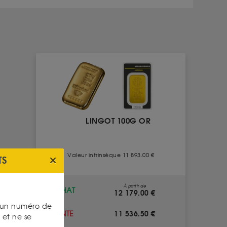
LINGOT 100G OR
Valeur intrinsèque 11 893.00 €
TS
À partir de
ACHAT
12 179.00 €
s un numéro de
11 536.50 €
VENTE
et ne se