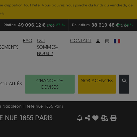
tre disposition tout l'été. Vous pouvez nous joindre du lundi au vendredi, de
té.
49 096.12 €
38 619.48 €
Platine
+1.27 %
Palladium
+1.44 %
€/KG
€/KG
Mon compte
monpanier
FAQ
QUI
CONTACT
SSEMENTS
SOMMES-
NOUS ?
CHANGE DE
NOS AGENCES
CTUALITÉS
DEVISES
 Napoléon III tête nue 1855 Paris
E NUE 1855 PARIS