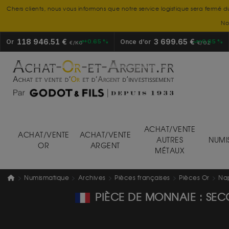
Chers clients, nous vous informons que notre service logistique sera fermé d
No
118 946.51 €
3 699.65 €
Or
+0.65 %
Once d’or
+0.65 %
€/KG
€/OZ
ACHAT/VENTE
ACHAT/VENTE
ACHAT/VENTE
AUTRES
NUMI
OR
ARGENT
MÉTAUX
Numismatique
Archives
Pièces françaises
Pièces Or
Nap
PIÈCE DE MONNAIE : SEC