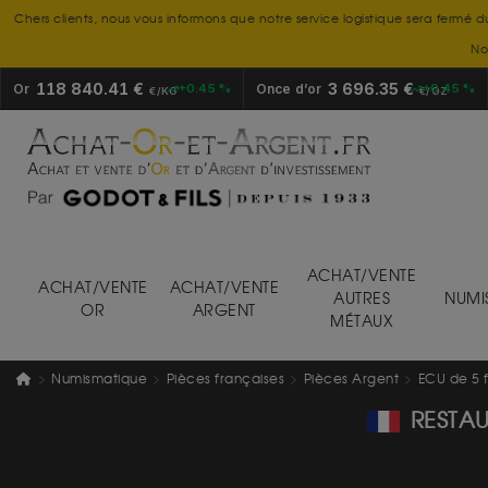
Chers clients, nous vous informons que notre service logistique sera fermé d
No
118 840.41 €
3 696.35 €
Or
+0.45 %
Once d’or
+0.45 %
€/KG
€/OZ
ACHAT/VENTE
ACHAT/VENTE
ACHAT/VENTE
AUTRES
NUMI
OR
ARGENT
MÉTAUX
Numismatique
Pièces françaises
Pièces Argent
ECU de 5 
RESTAU