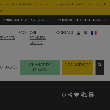
tre disposition tout l'été. Vous pouvez nous joindre du lundi au vendredi, de
té.
48 732.17 €
38 338.16 €
Platine
+0.76 %
Palladium
-0.13 %
€/KG
€/KG
Mon compte
monpanier
FAQ
QUI
CONTACT
SSEMENTS
SOMMES-
NOUS ?
CHANGE DE
NOS AGENCES
CTUALITÉS
DEVISES