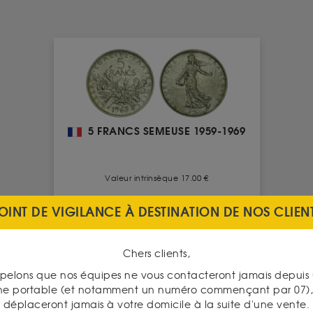
5 FRANCS SEMEUSE 1959-1969
Valeur intrinsèque 17.00 €
OINT DE VIGILANCE À DESTINATION DE NOS CLIEN
ACHAT
20.90 €
Chers clients,
14.70 €
VENTE
pelons que nos équipes ne vous contacteront jamais depui
ne portable (et notamment un numéro commençant par 07), 
VOIR CE PRODUIT
déplaceront jamais à votre domicile à la suite d'une vente.