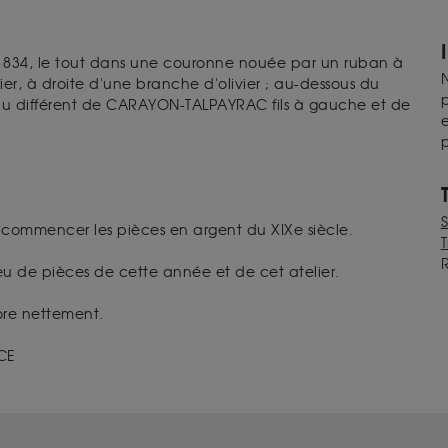
 1834, le tout dans une couronne nouée par un ruban à
N
r, à droite d'une branche d'olivier ; au-dessous du
p
du différent de CARAYON-TALPAYRAC fils à gauche et de
e
p
r commencer les pièces en argent du XIXe siècle.
T
peu de pièces de cette année et de cet atelier.
ore nettement.
NCE