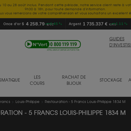
u 10 au 28 août inclus. Pendant cette période, notre service client reste à vo
9h30 à 18h, pour toute demande d'information.
us vous remercions de votre compréhension et vous souhaitons un excellent é
4 258.79
1 735.337 €
Once d’or $
+0.45 %
Argent
+1.11 %
$/OZ
€/KG
GUIDES
D'INVESTI
LES
RACHAT DE
SMATIQUE
STOCKAGE
A
COURS
BIJOUX
francs
Louis-Philippe
Restauration - 5 Francs Louis-Philippe 1834 M
RATION - 5 FRANCS LOUIS-PHILIPPE 1834 M