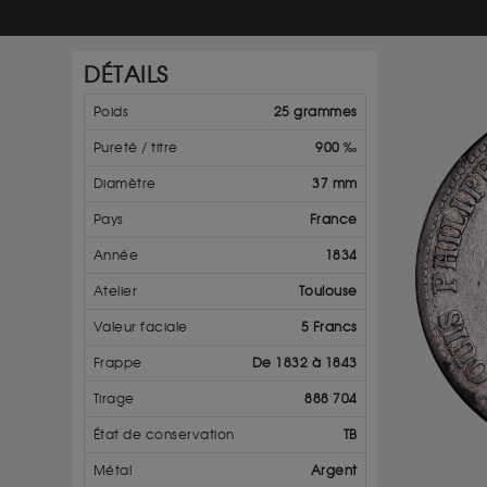
DÉTAILS
Poids
25 grammes
Pureté / titre
900 ‰
Diamètre
37 mm
Pays
France
Année
1834
Atelier
Toulouse
Valeur faciale
5 Francs
Frappe
De 1832 à 1843
Tirage
888 704
État de conservation
TB
Métal
Argent