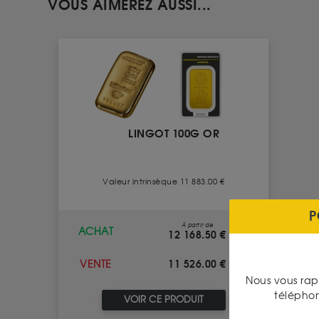
VOUS AIMEREZ AUSSI...
LINGOT 100G OR
Valeur intrinsèque 11 883.00 €
P
À partir de
ACHAT
12 168.50 €
11 526.00 €
VENTE
Nous vous rap
télépho
VOIR CE PRODUIT