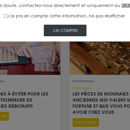
e doute, contactez-nous directement et uniquement au
080
J'ai pris en compte cette information, ne pas réafficher.
J'AI COMPRIS
que
Numismatique
5
02/07/2025
GES À ÉVITER POUR LES
LES PIÈCES DE MONNAIES
TIONNEURS DE
ANCIENNES QUI VALENT 
ES DÉBUTANTS
FORTUNE ET QUE VOUS P
AVOIR CHEZ VOUS
uite
Lire la suite