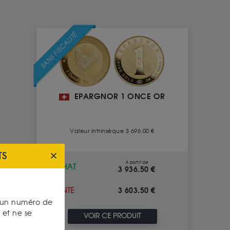
SANS FISCALITÉ
EPARGNOR 1 ONCE OR
Valeur intrinsèque 3 696.00 €
TS
À partir de
ACHAT
3 936.50 €
3 603.50 €
VENTE
s un numéro de
et ne se
VOIR CE PRODUIT