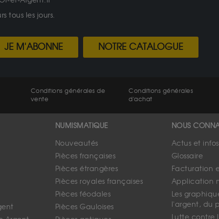
Or-et-Argent.fr
 tous les jours.
JE M'ABONNE
NOTRE CATALOGUE
Conditions générales de
Conditions générales
vente
d'achat
NUMISMATIQUE
NOUS CONNA
Nouveautés
Actus et info
Pièces françaises
Glossaire
Pièces étrangères
Facturation 
Pièces royales françaises
Application 
Pièces féodales
Les graphique
l'argent, du 
gent
Pièces Gauloises
Lutte contre