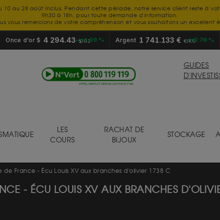
u 10 au 28 août inclus. Pendant cette période, notre service client reste à vo
9h30 à 18h, pour toute demande d'information.
us vous remercions de votre compréhension et vous souhaitons un excellent é
4 294.43
1 741.133 €
Once d’or $
+1.09 %
Argent
+0.76 %
$/OZ
€/KG
GUIDES
D'INVESTI
LES
RACHAT DE
SMATIQUE
STOCKAGE
A
COURS
BIJOUX
de France - Écu Louis XV aux branches d'olivier 1738 C
CE - ÉCU LOUIS XV AUX BRANCHES D'OLIVIE