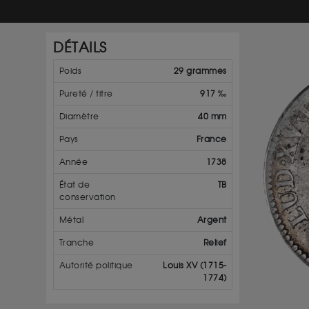
DÉTAILS
Poids
29 grammes
Pureté / titre
917 ‰
Diamètre
40 mm
Pays
France
Année
1738
État de
TB
conservation
Métal
Argent
Tranche
Relief
Autorité politique
Louis XV (1715-
1774)