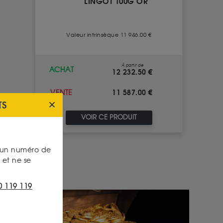
LINGOT 100G OR
Valeur intrinsèque 11 946.00 €
À partir de
ACHAT
12 232.50 €
11 587.00 €
VENTE
TS
VOIR CE PRODUIT
s un numéro de
et ne se
0 119 119