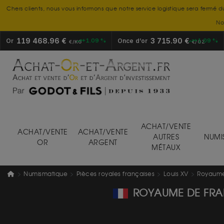
Chers clients, nous vous informons que notre service logistique sera fermé d
No
119 468.96 €
3 715.90 €
Or
+1.09 %
Once d’or
+1.09 %
€/KG
€/OZ
ACHAT/VENTE
ACHAT/VENTE
ACHAT/VENTE
AUTRES
NUMI
OR
ARGENT
MÉTAUX
Numismatique
Pièces royales françaises
Louis XV
Royaume 
ROYAUME DE FRAN