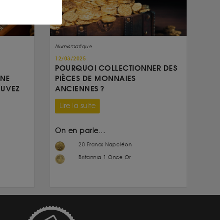
Numismatique
12/03/2025
POURQUOI COLLECTIONNER DES
UNE
PIÈCES DE MONNAIES
OUVEZ
ANCIENNES ?
Lire la suite
On en parle...
20 Francs Napoléon
Britannia 1 Once Or