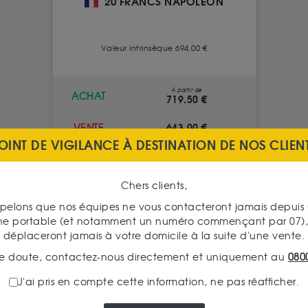
20 FRANCS NAPOLÉON
Valeur intrinsèque 694.00 €
À partir de
ACHAT
719.50 €
643.00 €
VENTE
OINT DE VIGILANCE À DESTINATION DE NOS CLIEN
VOIR CE PRODUIT
Chers clients,
pelons que nos équipes ne vous contacteront jamais depui
ne portable (et notamment un numéro commençant par 07), 
déplaceront jamais à votre domicile à la suite d'une vente.
e doute, contactez-nous directement et uniquement au
080
J'ai pris en compte cette information, ne pas réafficher.