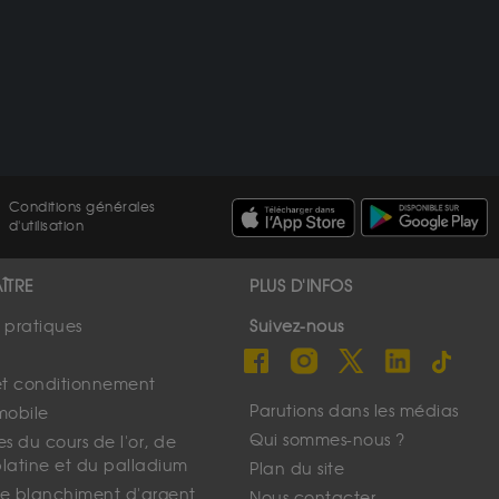
Conditions générales
d'utilisation
ÎTRE
PLUS D'INFOS
s pratiques
Suivez-nous
et conditionnement
Parutions dans les médias
mobile
Qui sommes-nous ?
s du cours de l'or, de
platine et du palladium
Plan du site
 le blanchiment d'argent
Nous contacter