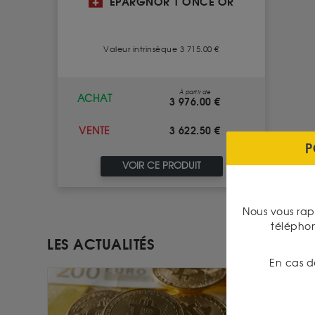
EPARGNOR 1 ONCE OR
Valeur intrinsèque 3 715.00 €
À partir de
ACHAT
3 976.00 €
3 622.50 €
VENTE
P
VOIR CE PRODUIT
Nous vous rap
télépho
LES ACTUALITÉS
En cas d