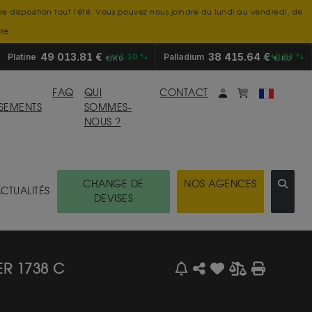
tre disposition tout l'été. Vous pouvez nous joindre du lundi au vendredi, de
té.
49 013.81 €
38 415.64 €
Platine
+1.10 %
Palladium
+0.91 %
€/KG
€/KG
Mon compte
monpanier
FAQ
QUI
CONTACT
SSEMENTS
SOMMES-
NOUS ?
CHANGE DE
NOS AGENCES
CTUALITÉS
DEVISES
R 1738 C