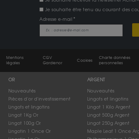
Je souhaite recevoir la newsletter Achat-
Je souhaite être tenu au courant des cours
Adresse e-mail
Mentions
CGV
Charte données
Cookies
légales
Gardienor
personnelles
OR
ARGENT
Nouveautés
Nouveautés
Pièces d'or d'investissement
Lingots et lingotins
Lingots et lingotins
Lingot 1 Kilo Argent
Lingot 1Kg Or
Lingot 500g Argent
Lingot 100g Or
Lingot 250g Argent
Lingotin 1 Once Or
Maple Leaf 1 Once Ar