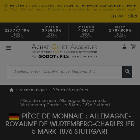
Chers clients, nous vous informons que notre service logistique sera fermé
du 10 au 28 août inclus. Pendant cette période, notre service client reste
à votre disposition tout l'été. Vous pouvez nous joindre du lundi au
En voir plus
vendredi, de 9h30 à 18h, pour toute demande d'information.
Nous vous remercions de votre compréhension et vous souhaitons un
Or
Once d’or
Once d’or $
Argent
excellent été.
120 777.49 €
3 756.60 €
4 343.23
1 767.809 €
€/KG
€/OZ
$/OZ
€/KG
0.00 %
0.00 %
0.00 %
0.00 %
Mon 
m
Numismatique
Pièces étrangères
Pièce de monnaie : Allemagne-Royaume de
Wurtemberg-Charles Ier 5 Mark 1876 Stuttgart
PIÈCE DE MONNAIE : ALLEMAGNE-
ROYAUME DE WURTEMBERG-CHARLES IER
5 MARK 1876 STUTTGART