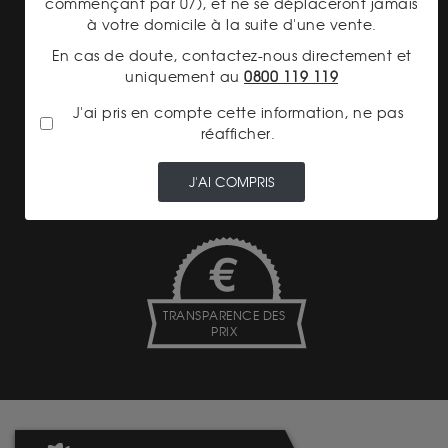
LIVRAISON ASSURÉE
commençant par 07), et ne se déplaceront jamais
à votre domicile à la suite d'une vente.
En cas de doute, contactez-nous directement et
uniquement au
0800 119 119
J'ai pris en compte cette information, ne pas
réafficher.
PAIEMENT SECURISÉ
J'AI COMPRIS
TRANSPARENCE DES
PRIX