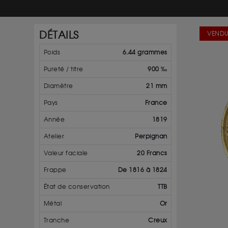
DÉTAILS
VENDU
Poids
6.44 grammes
Pureté / titre
900 ‰
Diamètre
21 mm
Pays
France
Année
1819
Atelier
Perpignan
Valeur faciale
20 Francs
Frappe
De 1816 à 1824
État de conservation
TTB
Métal
Or
Tranche
Creux