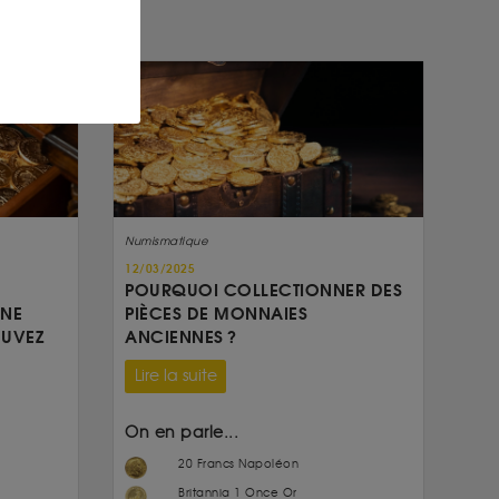
Numismatique
12/03/2025
POURQUOI COLLECTIONNER DES
UNE
PIÈCES DE MONNAIES
OUVEZ
ANCIENNES ?
Lire la suite
On en parle...
20 Francs Napoléon
Britannia 1 Once Or