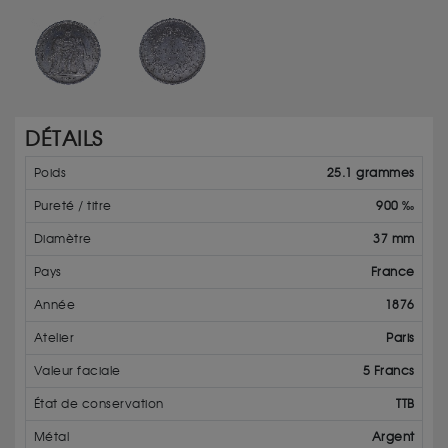
DÉTAILS
Poids
25.1 grammes
Pureté / titre
900 ‰
Diamètre
37 mm
Pays
France
Année
1876
Atelier
Paris
Valeur faciale
5 Francs
État de conservation
TTB
Métal
Argent