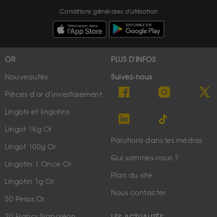
Conditions générales d'utilisation
OR
PLUS D'INFOS
Nouveautés
Suivez-nous
Pièces d'or d'investissement
Lingots et lingotins
Lingot 1Kg Or
Parutions dans les médias
Lingot 100g Or
Qui sommes-nous ?
Lingotin 1 Once Or
Plan du site
Lingotin 1g Or
Nous contacter
50 Pesos Or
20 Francs Napoléon