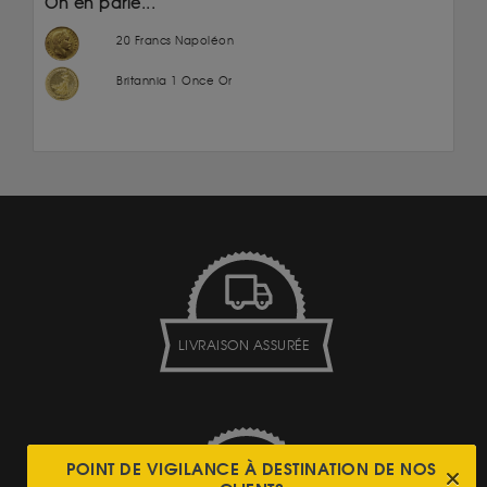
On en parle...
20 Francs Napoléon
Britannia 1 Once Or
LIVRAISON ASSURÉE
POINT DE VIGILANCE À DESTINATION DE NOS