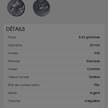
DÉTAILS
Poids
8.43 grammes
Diamètre
20 mm
Année
-330
Période
Grecque
Atelier
Corinthe
Valeur faciale
Statère
État de conservation
TTB+
Métal
Argent
Tranche
Irrégulière