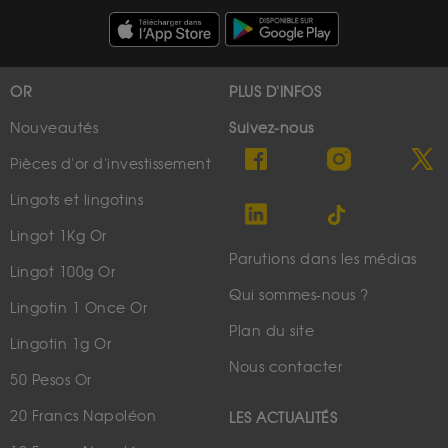
OR
PLUS D'INFOS
Nouveautés
Suivez-nous
Pièces d'or d'investissement
Lingots et lingotins
Lingot 1Kg Or
Parutions dans les médias
Lingot 100g Or
Qui sommes-nous ?
Lingotin 1 Once Or
Plan du site
Lingotin 1g Or
Nous contacter
50 Pesos Or
20 Francs Napoléon
LES ACTUALITÉS