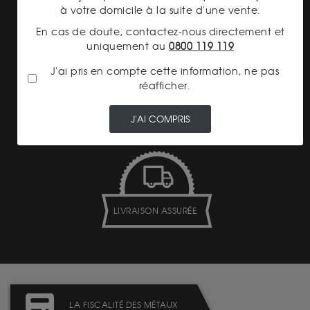
à votre domicile à la suite d'une vente.
En cas de doute, contactez-nous directement et
uniquement au
0800 119 119
J'ai pris en compte cette information, ne pas
réafficher.
TRANSPARENCE DES
PRIX
J'AI COMPRIS
LIVRAISON ASSURÉE
LA FISCALITÉ DES MÉTAUX