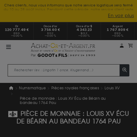
Chers clients, nous vous informons que notre service logistique sera fermé
du 10 au 28 août inclus. Pendant cette période, notre service client reste
à votre disposition tout l'été. Vous pouvez nous joindre du lundi au
En voir plus
vendredi, de 9h30 à 18h, pour toute demande d'information.
Nous vous remercions de votre compréhension et vous souhaitons un
Or
Once d’or
Once d’or $
Argent
excellent été.
120 777.49 €
3 756.60 €
4 343.23
1 767.809 €
€/KG
€/OZ
$/OZ
€/KG
0.00 %
0.00 %
0.00 %
0.00 %
Mon 
m
Numismatique
Pièces royales françaises
Louis XV
Pièce de monnaie : Louis XV Écu de Béarn au
bandeau 1764 Pau
PIÈCE DE MONNAIE : LOUIS XV ÉCU
DE BÉARN AU BANDEAU 1764 PAU