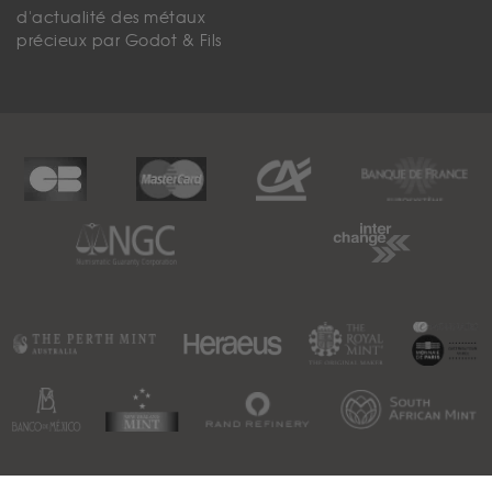
d'actualité des métaux
précieux par Godot & Fils