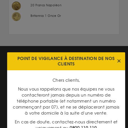
20 Francs Napoléon
Britannia 1 Once Or
POINT DE VIGILANCE À DESTINATION DE NOS
CLIENTS
Chers clients,
TRANSPARENCE DES
PRIX
Nous vous rappelons que nos équipes ne vous
contacteront jamais depuis un numéro de
téléphone portable (et notamment un numéro
commençant par 07), et ne se déplaceront jamais
à votre domicile à la suite d'une vente.
En cas de doute, contactez-nous directement et