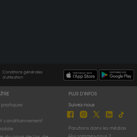
Conditions générales
d'utilisation
ÎTRE
PLUS D'INFOS
s pratiques
Suivez-nous
et conditionnement
Parutions dans les médias
mobile
Qui sommes-nous ?
s du cours de l'or, de