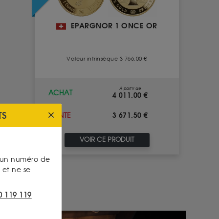
EPARGNOR 1 ONCE OR
Valeur intrinsèque 3 766.00 €
À partir de
ACHAT
4 011.00 €
TS
3 671.50 €
VENTE
VOIR CE PRODUIT
s un numéro de
et ne se
0 119 119