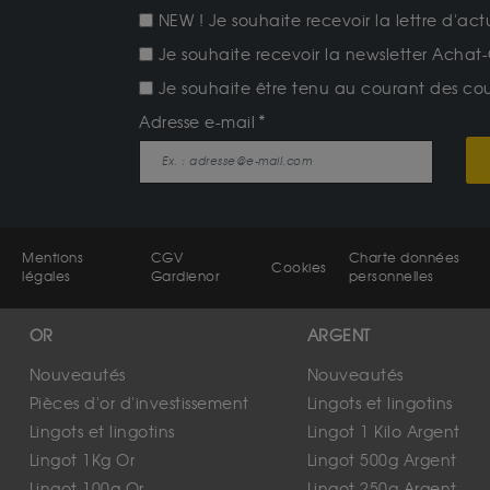
NEW ! Je souhaite recevoir la lettre d'act
Je souhaite recevoir la newsletter Achat-
Je souhaite être tenu au courant des cours
Adresse e-mail
Mentions
CGV
Charte données
Cookies
légales
Gardienor
personnelles
OR
ARGENT
Nouveautés
Nouveautés
Pièces d'or d'investissement
Lingots et lingotins
Lingots et lingotins
Lingot 1 Kilo Argent
Lingot 1Kg Or
Lingot 500g Argent
Lingot 100g Or
Lingot 250g Argent