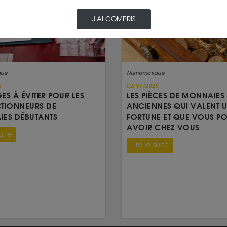
J'AI COMPRIS
que
Numismatique
5
02/07/2025
GES À ÉVITER POUR LES
LES PIÈCES DE MONNAIES
TIONNEURS DE
ANCIENNES QUI VALENT 
ES DÉBUTANTS
FORTUNE ET QUE VOUS P
AVOIR CHEZ VOUS
uite
Lire la suite