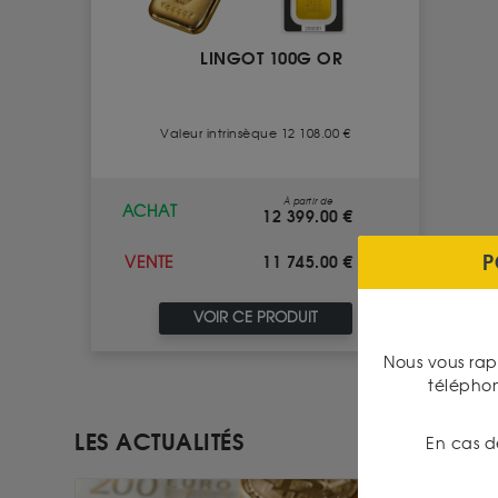
LINGOT 100G OR
Valeur intrinsèque 12 108.00 €
À partir de
ACHAT
12 399.00 €
P
11 745.00 €
VENTE
VOIR CE PRODUIT
Nous vous rap
télépho
LES ACTUALITÉS
En cas d