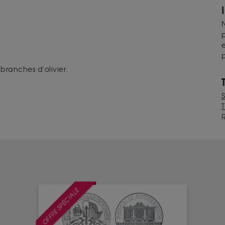
N
p
e
p
branches d'olivier.
T
OFFRE SPÉCIALE