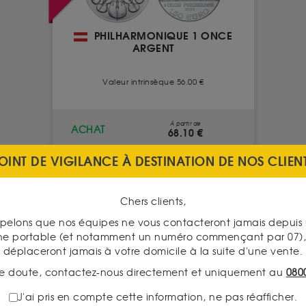
PHILHARMONIQUE 1 ONCE
ARGENT
Valeur intrinsèque 56.00 €
À partir de
ACHAT
68.10 €
OINT DE VIGILANCE À DESTINATION DE NOS CLIEN
52.10 €
VENTE
VOIR CE PRODUIT
Chers clients,
pelons que nos équipes ne vous contacteront jamais depui
ne portable (et notamment un numéro commençant par 07), 
déplaceront jamais à votre domicile à la suite d'une vente.
e doute, contactez-nous directement et uniquement au
080
J'ai pris en compte cette information, ne pas réafficher.