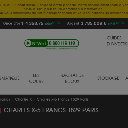
u 10 au 28 août inclus. Pendant cette période, notre service client reste à vo
9h30 à 18h, pour toute demande d'information.
us vous remercions de votre compréhension et vous souhaitons un excellent é
4 358.75
1 785.009 €
Once d’or $
+2.35 %
Argent
+4.00 %
$/OZ
€/KG
GUIDES
D'INVESTI
LES
RACHAT DE
SMATIQUE
STOCKAGE
A
COURS
BIJOUX
francs
Charles X
Charles X-5 Francs 1829 Paris
CHARLES X-5 FRANCS 1829 PARIS