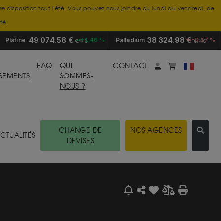
tre disposition tout l'été. Vous pouvez nous joindre du lundi au vendredi, de
té.
49 074.58 €
38 324.98 €
Platine
+1.46 %
Palladium
-0.17 %
€/KG
€/KG
Mon compte
monpanier
FAQ
QUI
CONTACT
SSEMENTS
SOMMES-
NOUS ?
CHANGE DE
NOS AGENCES
CTUALITÉS
DEVISES