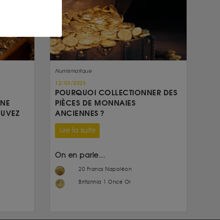
Numismatique
12/03/2025
POURQUOI COLLECTIONNER DES
UNE
PIÈCES DE MONNAIES
OUVEZ
ANCIENNES ?
Lire la suite
On en parle...
20 Francs Napoléon
Britannia 1 Once Or