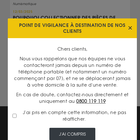
Numismatique
12/03/2025
POURQUOI COLLECTIONNER DES PIÈCES DE
MONNAIES ANCIENNES ?
POINT DE VIGILANCE À DESTINATION DE NOS
CLIENTS
Lire la suite
Chers clients,
On en parle...
Nous vous rappelons que nos équipes ne vous
20 Francs Napoléon
contacteront jamais depuis un numéro de
téléphone portable (et notamment un numéro
Britannia 1 Once Or
commençant par 07), et ne se déplaceront jamais
à votre domicile à la suite d'une vente.
En cas de doute, contactez-nous directement et
uniquement au
0800 119 119
J'ai pris en compte cette information, ne pas
réafficher.
J'AI COMPRIS