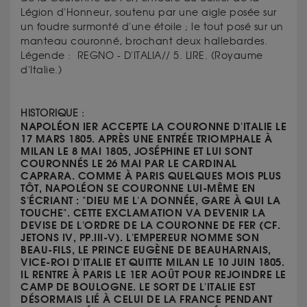
Légion d'Honneur, soutenu par une aigle posée sur
un foudre surmonté d'une étoile ; le tout posé sur un
manteau couronné, brochant deux hallebardes.
Légende :
REGNO - D'ITALIA// 5. LIRE.
(
Royaume
d'Italie.)
HISTORIQUE :
NAPOLÉON IER ACCEPTE LA COURONNE D'ITALIE LE
17 MARS 1805. APRÈS UNE ENTRÉE TRIOMPHALE À
MILAN LE 8 MAI 1805, JOSÉPHINE ET LUI SONT
COURONNÉS LE 26 MAI PAR LE CARDINAL
CAPRARA. COMME À PARIS QUELQUES MOIS PLUS
TÔT, NAPOLÉON SE COURONNE LUI-MÊME EN
S'ÉCRIANT : "DIEU ME L'A DONNÉE, GARE À QUI LA
TOUCHE". CETTE EXCLAMATION VA DEVENIR LA
DEVISE DE L'ORDRE DE LA COURONNE DE FER (CF.
JETONS IV, PP.III-V). L'EMPEREUR NOMME SON
BEAU-FILS, LE PRINCE EUGÈNE DE BEAUHARNAIS,
VICE-ROI D'ITALIE ET QUITTE MILAN LE 10 JUIN 1805.
IL RENTRE À PARIS LE 1ER AOÛT POUR REJOINDRE LE
CAMP DE BOULOGNE. LE SORT DE L'ITALIE EST
DÉSORMAIS LIÉ À CELUI DE LA FRANCE PENDANT