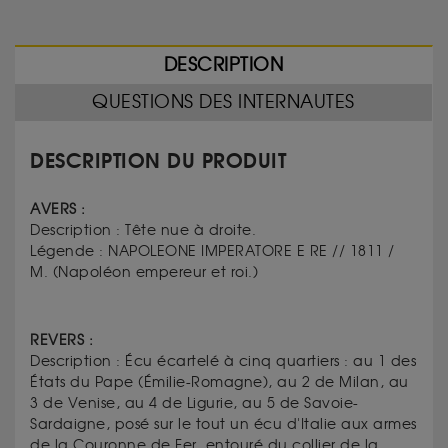
DESCRIPTION
QUESTIONS DES INTERNAUTES
DESCRIPTION DU PRODUIT
AVERS :
Description :
Tête nue à droite.
Légende :
NAPOLEONE IMPERATORE E RE // 1811 /
M.
(
Napoléon empereur et roi.)
REVERS :
Description :
Écu écartelé à cinq quartiers : au 1 des
États du Pape (Émilie-Romagne), au 2 de Milan, au
3 de Venise, au 4 de Ligurie, au 5 de Savoie-
Sardaigne, posé sur le tout un écu d'Italie aux armes
de la Couronne de Fer, entouré du collier de la