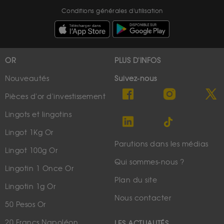
Conditions générales d'utilisation
OR
PLUS D'INFOS
Nouveautés
Suivez-nous
Pièces d'or d'investissement
Lingots et lingotins
Lingot 1Kg Or
Parutions dans les médias
Lingot 100g Or
Qui sommes-nous ?
Lingotin 1 Once Or
Plan du site
Lingotin 1g Or
Nous contacter
50 Pesos Or
20 Francs Napoléon
LES ACTUALITÉS