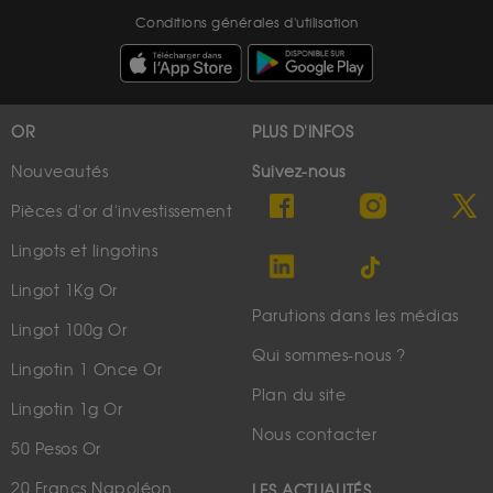
Conditions générales d'utilisation
OR
PLUS D'INFOS
Nouveautés
Suivez-nous
Pièces d'or d'investissement
Lingots et lingotins
Lingot 1Kg Or
Parutions dans les médias
Lingot 100g Or
Qui sommes-nous ?
Lingotin 1 Once Or
Plan du site
Lingotin 1g Or
Nous contacter
50 Pesos Or
20 Francs Napoléon
LES ACTUALITÉS