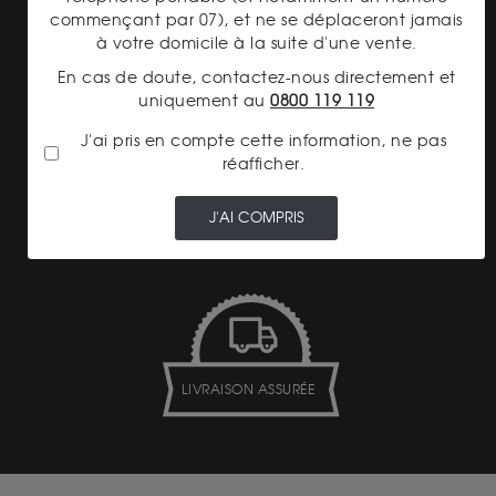
commençant par 07), et ne se déplaceront jamais
TRANSPARENCE DES
PRIX
à votre domicile à la suite d'une vente.
En cas de doute, contactez-nous directement et
uniquement au
0800 119 119
J'ai pris en compte cette information, ne pas
réafficher.
PAIEMENT SECURISÉ
J'AI COMPRIS
LIVRAISON ASSURÉE