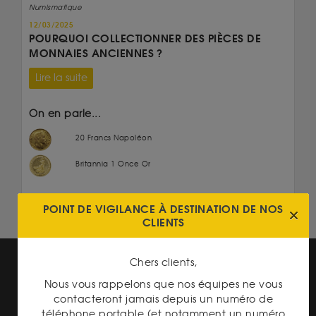
Numismatique
12/03/2025
POURQUOI COLLECTIONNER DES PIÈCES DE
MONNAIES ANCIENNES ?
Lire la suite
On en parle...
20 Francs Napoléon
Britannia 1 Once Or
POINT DE VIGILANCE À DESTINATION DE NOS
CLIENTS
Chers clients,
Nous vous rappelons que nos équipes ne vous
contacteront jamais depuis un numéro de
téléphone portable (et notamment un numéro