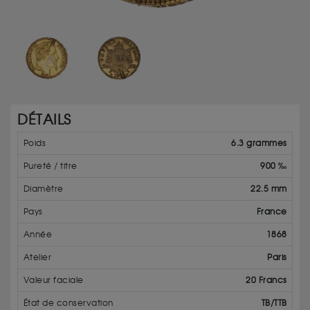
DÉTAILS
Poids
6.3 grammes
Pureté / titre
900 ‰
Diamètre
22.5 mm
Pays
France
Année
1868
Atelier
Paris
Valeur faciale
20 Francs
État de conservation
TB/TTB