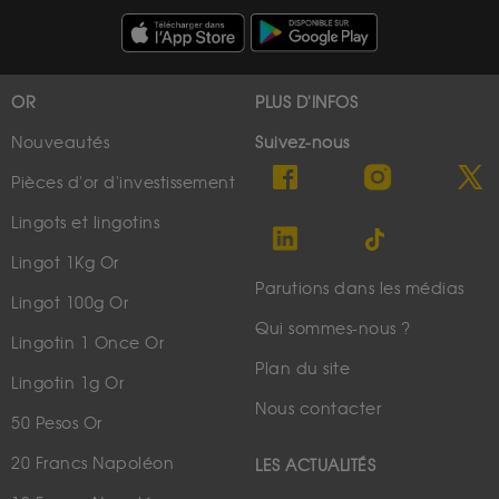
OR
PLUS D'INFOS
Nouveautés
Suivez-nous
Pièces d'or d'investissement
Lingots et lingotins
Lingot 1Kg Or
Parutions dans les médias
Lingot 100g Or
Qui sommes-nous ?
Lingotin 1 Once Or
Plan du site
Lingotin 1g Or
Nous contacter
50 Pesos Or
20 Francs Napoléon
LES ACTUALITÉS