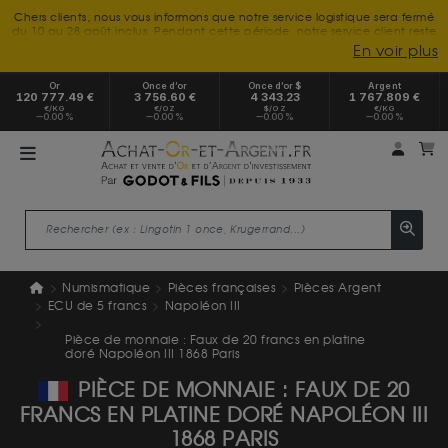
Chers clients, nous vous informons que notre service logistique sera fermé
du 10 au 28 août inclus. Pendant cette période, notre service client reste
à votre disposition tout l'été. Vous pouvez nous joindre du lundi au
En voir plus
vendredi, de 9h30 à 18h, pour toute demande d'information.
Nous vous remercions de votre compréhension et vous souhaitons un
Or
Once d’or
Once d’or $
Argent
excellent été.
120 777.49 €
3 756.60 €
4 343.23
1 767.809 €
€/KG
€/OZ
$/OZ
€/KG
0.00 %
0.00 %
0.00 %
0.00 %
Mon 
m
Numismatique
Pièces françaises
Pièces Argent
ECU de 5 francs
Napoléon III
Pièce de monnaie : Faux de 20 francs en platine
doré Napoléon III 1868 Paris
PIÈCE DE MONNAIE : FAUX DE 20
FRANCS EN PLATINE DORÉ NAPOLÉON III
1868 PARIS