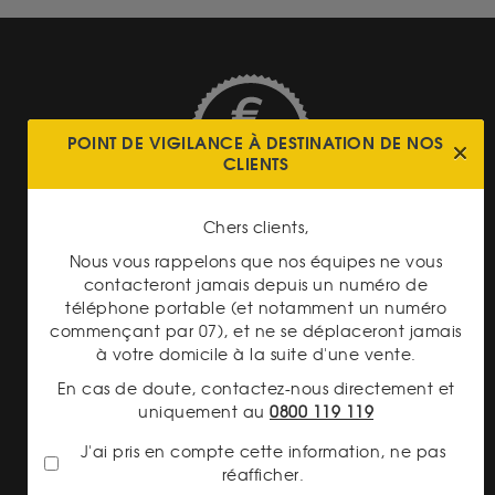
POINT DE VIGILANCE À DESTINATION DE NOS
CLIENTS
TRANSPARENCE DES
PRIX
Chers clients,
Nous vous rappelons que nos équipes ne vous
contacteront jamais depuis un numéro de
téléphone portable (et notamment un numéro
commençant par 07), et ne se déplaceront jamais
LIVRAISON ASSURÉE
à votre domicile à la suite d'une vente.
En cas de doute, contactez-nous directement et
uniquement au
0800 119 119
J'ai pris en compte cette information, ne pas
réafficher.