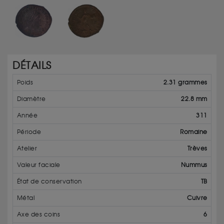
DÉTAILS
Poids
2.31 grammes
Diamètre
22.8 mm
Année
311
Période
Romaine
Atelier
Trèves
Valeur faciale
Nummus
État de conservation
TB
Métal
Cuivre
Axe des coins
6