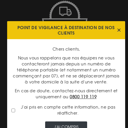
LIVRAISON ASSURÉE
POINT DE VIGILANCE À DESTINATION DE NOS
CLIENTS
Chers clients,
Nous vous rappelons que nos équipes ne vous
contacteront jamais depuis un numéro de
téléphone portable (et notamment un numéro
PAIEMENT SECURISÉ
commençant par 07), et ne se déplaceront jamais
à votre domicile à la suite d'une vente.
En cas de doute, contactez-nous directement et
uniquement au
0800 119 119
J'ai pris en compte cette information, ne pas
réafficher.
TRANSPARENCE DES
PRIX
J'AI COMPRIS