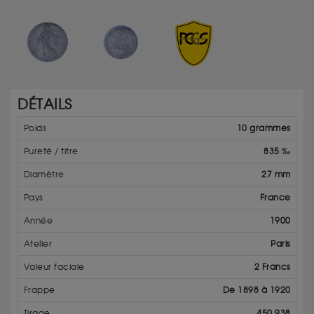
DÉTAILS
Poids
10 grammes
Pureté / titre
835 ‰
Diamètre
27 mm
Pays
France
Année
1900
Atelier
Paris
Valeur faciale
2 Francs
Frappe
De 1898 à 1920
Tirage
450 938