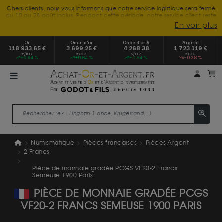
Chers clients, nous vous informons que notre service logistique sera fermé
du 10 au 28 août inclus. Pendant cette période, notre service client reste
à votre disposition tout l'été. Vous pouvez nous joindre du lundi au
En voir plus
vendredi, de 9h30 à 18h, pour toute demande d'information.
Nous vous remercions de votre compréhension et vous souhaitons un
Or
Once d’or
Once d’or $
Argent
excellent été.
118 933.65 €
3 699.25 €
4 268.38
1 723.119 €
€/KG
€/OZ
$/OZ
€/KG
+0.64 %
+0.64 %
+0.64 %
-0.28 %
Mon 
m
Numismatique
Pièces françaises
Pièces Argent
2 Francs
Pièce de monnaie gradée PCGS VF20-2 Francs
Semeuse 1900 Paris
PIÈCE DE MONNAIE GRADÉE PCGS
VF20-2 FRANCS SEMEUSE 1900 PARIS