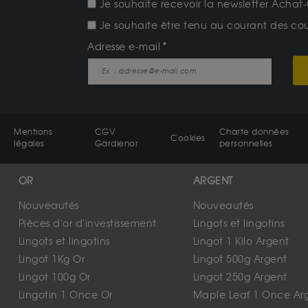
Je souhaite recevoir la newsletter Achat-
Je souhaite être tenu au courant des cours
Adresse e-mail
Mentions
CGV
Charte données
Cookies
légales
Gardienor
personnelles
OR
ARGENT
Nouveautés
Nouveautés
Pièces d'or d'investissement
Lingots et lingotins
Lingots et lingotins
Lingot 1 Kilo Argent
Lingot 1Kg Or
Lingot 500g Argent
Lingot 100g Or
Lingot 250g Argent
Lingotin 1 Once Or
Maple Leaf 1 Once Ar