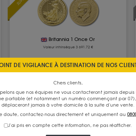
Britannia 1 Once Or
Valeur intrinsèque 3 691.72 €
OINT DE VIGILANCE À DESTINATION DE NOS CLIEN
À partir de
ACHAT
3 926.50 €
Chers clients,
VENTE
3 599.00 €
pelons que nos équipes ne vous contacteront jamais depui
ne portable (et notamment un numéro commençant par 07), 
VOIR CE PRODUIT
déplaceront jamais à votre domicile à la suite d'une vente.
e doute, contactez-nous directement et uniquement au
080
J'ai pris en compte cette information, ne pas réafficher.