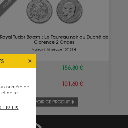
Royal Tudor Beasts : Le Taureau noir du Duché de
Clarence 2 Onces
Valeur intrinsèque 107.01 €
TS
ACHAT
156.30 €
VENTE
101.60 €
s un numéro de
et ne se
VOIR CE PRODUIT
0 119 119