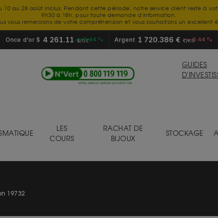
u 10 au 28 août inclus. Pendant cette période, notre service client reste à vo
9h30 à 18h, pour toute demande d'information.
us vous remercions de votre compréhension et vous souhaitons un excellent é
4 261.11
1 720.386 €
Once d’or $
+0.44 %
Argent
-0.44 %
$/OZ
€/KG
GUIDES
D'INVESTI
LES
RACHAT DE
SMATIQUE
STOCKAGE
A
COURS
BIJOUX
on 19732