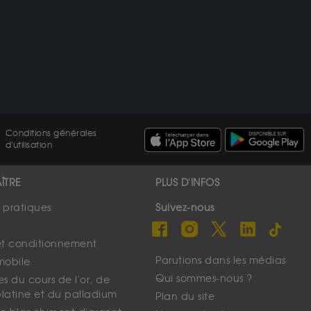
Conditions générales
d'utilisation
ÎTRE
PLUS D'INFOS
s pratiques
Suivez-nous
et conditionnement
Parutions dans les médias
mobile
Qui sommes-nous ?
s du cours de l'or, de
platine et du palladium
Plan du site