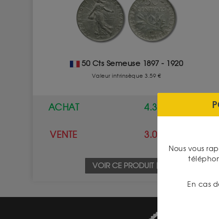
50 Cts Semeuse 1897 - 1920
Valeur intrinsèque 3.59 €
P
ACHAT
4.30 €
VENTE
3.00 €
Nous vous rap
télépho
VOIR CE PRODUIT
En cas d