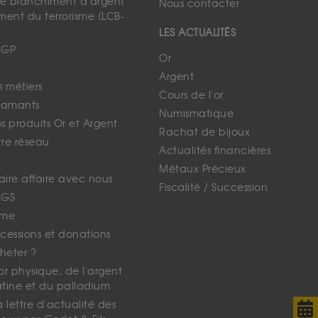
 le blanchiment d'argent
Nous contacter
ment du terrorisme (LCB-
LES ACTUALITÉS
CGP
Or
Argent
s métiers
Cours de l'or
iamants
Numismatique
 produits Or et Argent
Rachat de bijoux
tre réseau
Actualités financières
Métaux Précieux
faire affaire avec nous
Fiscalité / Succession
CGS
ime
cessions et donations
eter ?
'or physique, de l'argent
atine et du palladium
lettre d'actualité des