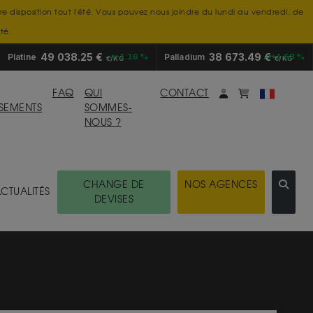
tre disposition tout l'été. Vous pouvez nous joindre du lundi au vendredi, de
té.
49 038.25 €
38 673.49 €
Platine
+1.16 %
Palladium
+1.58 %
€/KG
€/KG
Mon compte
monpanier
FAQ
QUI
CONTACT
SSEMENTS
SOMMES-
NOUS ?
CHANGE DE
NOS AGENCES
CTUALITÉS
DEVISES