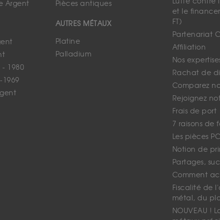
Lutte contre
e Argent
Pièces antiques
et le finance
FT)
AUTRES MÉTAUX
Partenariat 
Platine
gent
Affiliation
Palladium
nt
Nos expertise
 - 1980
Rachat de d
-1969
Comparez nos
rgent
Rejoignez no
Frais de port
7 raisons de 
Les pièces P
Notion de pr
Partages, suc
Comment ach
Fiscalité de l
métal, du pl
NOUVEAU ! La 