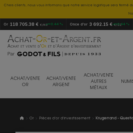
Chers clients, nous vous informons que notre service logistique sera fermé d
No
118 705.38 €
3 692.15 €
Or
+0.44 %
Once d’or
+0.44 %
€/KG
€/OZ
ACHAT/VENTE
ACHAT/VENTE
ACHAT/VENTE
AUTRES
NUMI
OR
ARGENT
MÉTAUX
Or
Pièces d'or d'investissement
Krugerrand - Questi