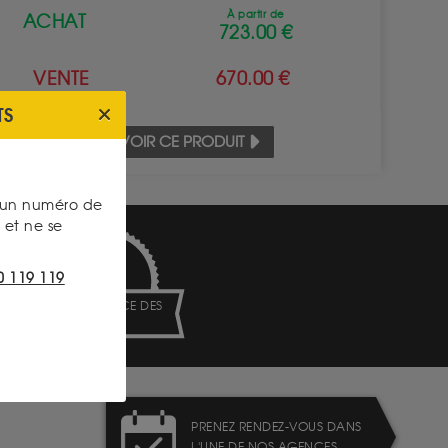
À partir de
ACHAT
723.00 €
VENTE
670.00 €
TS
VOIR CE PRODUIT
s un numéro de
et ne se
0 119 119
TRANSPARENCE DES
PRIX
PRENEZ RENDEZ-VOUS DANS
L'UNE DE NOS AGENCES