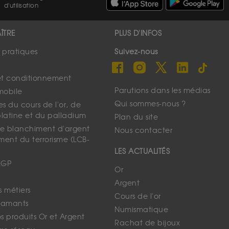
d'utilisation
ÎTRE
PLUS D'INFOS
s pratiques
Suivez-nous
et conditionnement
Parutions dans les médias
mobile
Qui sommes-nous ?
s du cours de l'or, de
platine et du palladium
Plan du site
 le blanchiment d'argent
Nous contacter
ment du terrorisme (LCB-
LES ACTUALITÉS
CGP
Or
Argent
s métiers
Cours de l'or
iamants
Numismatique
 produits Or et Argent
Rachat de bijoux