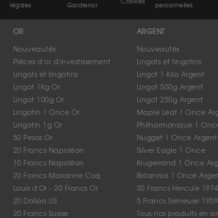
Cookies
légales
Gardienor
personnelles
OR
ARGENT
Nouveautés
Nouveautés
Pièces d'or d'investissement
Lingots et lingotins
Lingots et lingotins
Lingot 1 Kilo Argent
Lingot 1Kg Or
Lingot 500g Argent
Lingot 100g Or
Lingot 250g Argent
Lingotin 1 Once Or
Maple Leaf 1 Once Ar
Lingotin 1g Or
Philharmonique 1 Onc
50 Pesos Or
Nugget 1 Once Argent
20 Francs Napoléon
Silver Eagle 1 Once
10 Francs Napoléon
Krugerrand 1 Once Ar
20 Francs Marianne Coq
Britannia 1 Once Arge
Louis d'Or - 20 Francs Or
50 Francs Hercule 1974
20 Dollars US
5 Francs Semeuse 1959
20 Francs Suisse
Tous nos produits en a