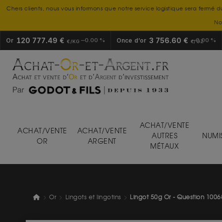
Chers clients, nous vous informons que notre service logistique sera fermé d
No
120 777.49 €
3 756.60 €
Or
0.00 %
Once d’or
0.00 %
€/KG
€/OZ
ACHAT/VENTE
ACHAT/VENTE
ACHAT/VENTE
AUTRES
NUMI
OR
ARGENT
MÉTAUX
Or
Lingots et lingotins
Lingot 50g Or - Question 1006