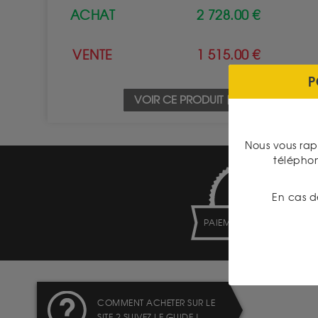
ACHAT
2 728.00 €
VENTE
1 515.00 €
P
VOIR CE PRODUIT
Nous vous rap
télépho
En cas d
PAIEMENT SECURISÉ
COMMENT ACHETER SUR LE
SITE ? SUIVEZ LE GUIDE !