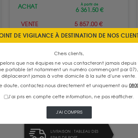
À partir de
ACHAT
6 361.50 €
VENTE
5 857.00 €
OINT DE VIGILANCE À DESTINATION DE NOS CLIEN
VOIR CE PRODUIT
Chers clients,
pelons que nos équipes ne vous contacteront jamais depui
ne portable (et notamment un numéro commençant par 07), 
déplaceront jamais à votre domicile à la suite d'une vente.
e doute, contactez-nous directement et uniquement au
080
J'ai pris en compte cette information, ne pas réafficher.
LIVRAISON ASSURÉE
J'AI COMPRIS
LIVRAISON : TABLEAU DES
FRAIS DE PORT