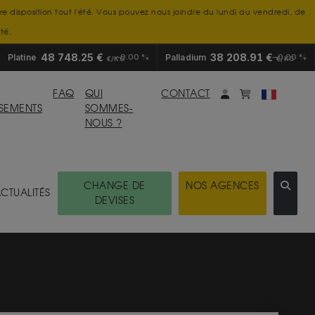
tre disposition tout l'été. Vous pouvez nous joindre du lundi au vendredi, de
té.
48 748.25 €
38 208.91 €
Platine
0.00 %
Palladium
0.00 %
€/KG
€/KG
Mon compte
monpanier
FAQ
QUI
CONTACT
SSEMENTS
SOMMES-
NOUS ?
CHANGE DE
NOS AGENCES
CTUALITÉS
DEVISES