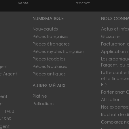
vente
d'achat
NUMISMATIQUE
NOUS CONNA
Nouveautés
Actus et info
Pièces françaises
Glossaire
Pièces étrangères
Facturation 
Pièces royales françaises
Application 
Pièces féodales
Les graphique
l'argent, du 
gent
Pièces Gauloises
Lutte contre
e Argent
Pièces antiques
et le finance
FT)
AUTRES MÉTAUX
Partenariat 
Platine
gent
Affiliation
Palladium
nt
Nos expertise
 - 1980
Rachat de d
-1969
Comparez nos
rgent