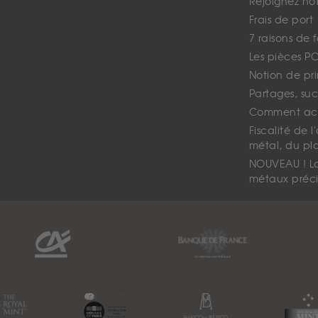
Rejoignez no
Frais de port
7 raisons de 
Les pièces P
Notion de pr
Partages, suc
Comment ach
Fiscalité de l
métal, du pl
NOUVEAU ! La 
métaux préci