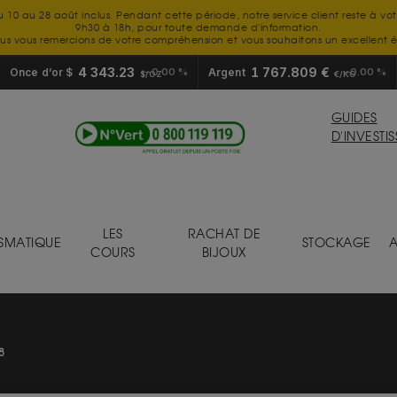
u 10 au 28 août inclus. Pendant cette période, notre service client reste à vo
9h30 à 18h, pour toute demande d'information.
us vous remercions de votre compréhension et vous souhaitons un excellent é
4 343.23
1 767.809 €
Once d’or $
0.00 %
Argent
0.00 %
$/OZ
€/KG
GUIDES
D'INVESTI
LES
RACHAT DE
SMATIQUE
STOCKAGE
A
COURS
BIJOUX
8