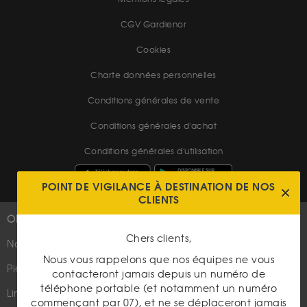
CGV Gardienor
Cookies
Charte données personnelles
Conditions générales de vente
Conditions générales d'achat
Conditions générales d'utilisation
POINT DE VIGILANCE À DESTINATION DE NOS
CLIENTS
OR
PLUS D'INFOS
Chers clients,
Nouveautés
Suivez-nous
Nous vous rappelons que nos équipes ne vous
Pièces d'or d'investissement
contacteront jamais depuis un numéro de
téléphone portable (et notamment un numéro
Lingots et lingotins
commençant par 07), et ne se déplaceront jamais