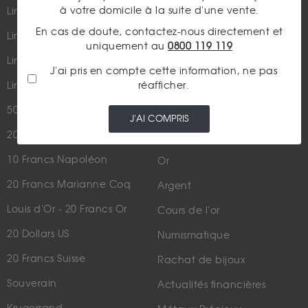
à votre domicile à la suite d'une vente.
Lingot 1Kg Or
Parutions dans les médias
En cas de doute, contactez-nous directement et
Lingot 100g Or
uniquement au
0800 119 119
Qui sommes-nous ?
Lingotin 1 Once Or
J'ai pris en compte cette information, ne pas
Plan du site
réafficher.
Lingotin 1g Or
Nous contacter
50 Pesos Or
J'AI COMPRIS
20 Francs Napoléon
LES ACTUALITÉS
10 Francs Napoléon
Or
20 Francs Marianne Coq
Argent
Louis d'Or - 20 Francs Or
Cours de l'or
20 Dollars US
Numismatique
20 Francs Suisse
Rachat de bijoux
Souverain
Actualités financières