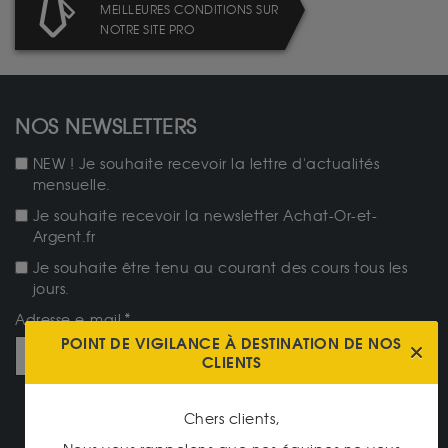
MEILLEURES CONDITIONS SUR
NOTRE SITE PRO
NOS NEWSLETTERS
NEW ! Je souhaite recevoir la lettre d'actualités
mensuelle.
Je souhaite recevoir la newsletter Achat-Or-et-
Argent.fr
Je souhaite être tenu au courant des cours tous les
jours.
Adresse e-mail
POINT DE VIGILANCE À DESTINATION DE NOS
CLIENTS
JE M'ABONNE
Chers clients,