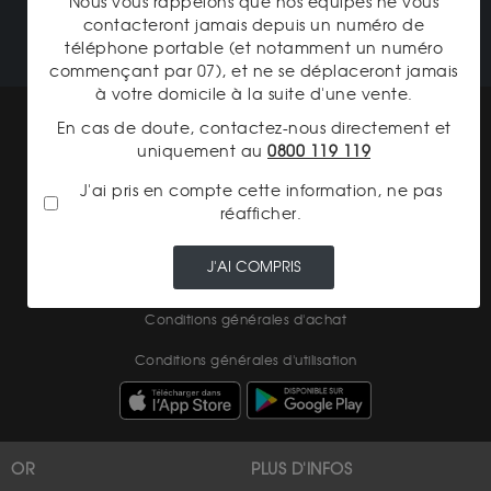
Nous vous rappelons que nos équipes ne vous
NOTRE CATALOGUE
contacteront jamais depuis un numéro de
téléphone portable (et notamment un numéro
commençant par 07), et ne se déplaceront jamais
à votre domicile à la suite d'une vente.
Mentions légales
En cas de doute, contactez-nous directement et
uniquement au
0800 119 119
CGV Gardienor
J'ai pris en compte cette information, ne pas
Cookies
réafficher.
Charte données personnelles
J'AI COMPRIS
Conditions générales de vente
Conditions générales d'achat
Conditions générales d'utilisation
OR
PLUS D'INFOS