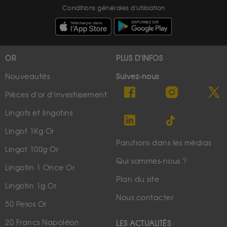
Conditions générales d'utilisation
OR
PLUS D'INFOS
Nouveautés
Suivez-nous
Pièces d'or d'investissement
Lingots et lingotins
Lingot 1Kg Or
Parutions dans les médias
Lingot 100g Or
Qui sommes-nous ?
Lingotin 1 Once Or
Plan du site
Lingotin 1g Or
Nous contacter
50 Pesos Or
20 Francs Napoléon
LES ACTUALITÉS