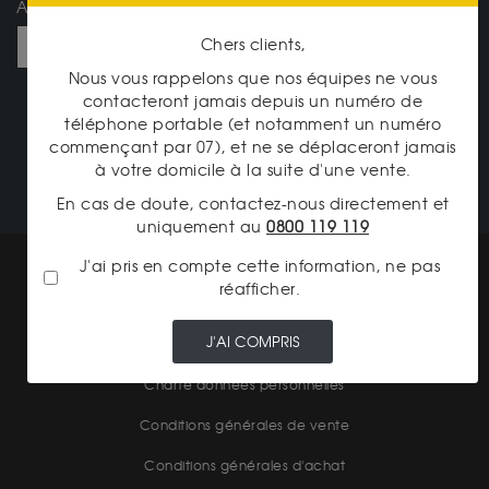
Adresse e-mail
Chers clients,
Nous vous rappelons que nos équipes ne vous
JE M'ABONNE
contacteront jamais depuis un numéro de
téléphone portable (et notamment un numéro
commençant par 07), et ne se déplaceront jamais
NOTRE CATALOGUE
à votre domicile à la suite d'une vente.
En cas de doute, contactez-nous directement et
uniquement au
0800 119 119
Mentions légales
J'ai pris en compte cette information, ne pas
réafficher.
CGV Gardienor
J'AI COMPRIS
Cookies
Charte données personnelles
Conditions générales de vente
Conditions générales d'achat