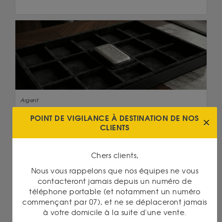
Argent
30/04/2026
POINT DE VIGILANCE À DESTINATION DE NOS
ARGENT MÉTAL : LE MARCHÉ SE DIRIGE VERS
CLIENTS
UNE SIXIÈME ANNÉE DE DÉFICIT
Lire la suite
Chers clients,
Nous vous rappelons que nos équipes ne vous
contacteront jamais depuis un numéro de
téléphone portable (et notamment un numéro
commençant par 07), et ne se déplaceront jamais
à votre domicile à la suite d'une vente.