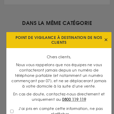
DANS LA MÊME CATÉGORIE
POINT DE VIGILANCE À DESTINATION DE NOS
CLIENTS
Chers clients,
Nous vous rappelons que nos équipes ne vous
contacteront jamais depuis un numéro de
téléphone portable (et notamment un numéro
Argent
commençant par 07), et ne se déplaceront jamais
30/04/2026 18:30
à votre domicile à la suite d'une vente.
ARGENT MÉTAL : LE MARCHÉ SE DIRIGE VERS
UNE SIXIÈME ANNÉE DE DÉFICIT
En cas de doute, contactez-nous directement et
uniquement au
0800 119 119
Lire la suite
J'ai pris en compte cette information, ne pas