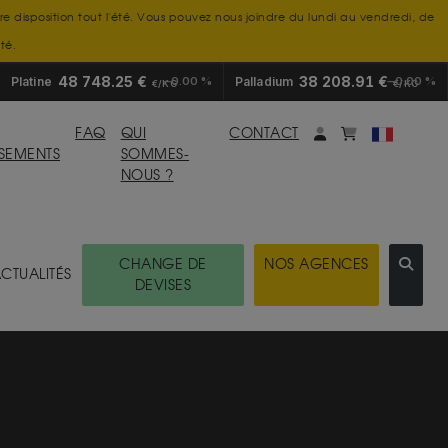
tre disposition tout l'été. Vous pouvez nous joindre du lundi au vendredi, de
té.
48 748.25 €
38 208.91 €
Platine
0.00 %
Palladium
0.00 %
€/KG
€/KG
Mon compte
monpanier
FAQ
QUI
CONTACT
SSEMENTS
SOMMES-
NOUS ?
CHANGE DE
NOS AGENCES
CTUALITÉS
DEVISES