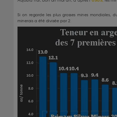
Aujourd’hui, bon an mal an, d’après l’
USGS,
les mi
Si on regarde les plus grosses mines mondiales, d
minerais a été divisée par 2.