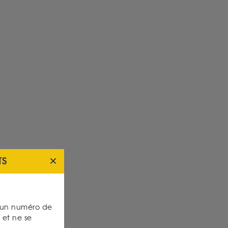
TS
s un numéro de
et ne se