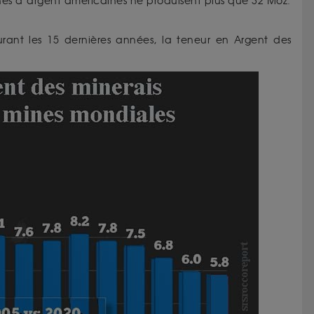
nes d’argent américaines ne produisent plus que 32 Moz.
urant les 15 dernières années, la teneur en Argent des