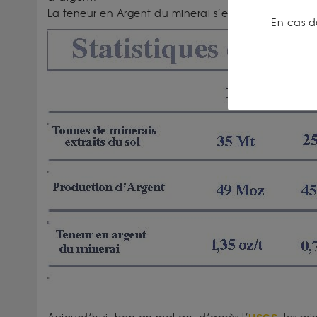
La teneur en Argent du minerai s’est effondré de 91
En cas d