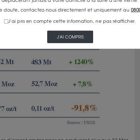
déplaceront jamais à votre domicile à la suite d'une vente.
,8%
e doute, contactez-nous directement et uniquement au
080
J'ai pris en compte cette information, ne pas réafficher.
J'AI COMPRIS