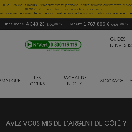
u 10 au 28 août inclus. Pendant cette période, notre service client reste à vo
9h30 à 18h, pour toute demande d'information.
us vous remercions de votre compréhension et vous souhaitons un excellent é
4 343.23
1 767.809 €
Once d’or $
0.00 %
Argent
0.00 %
$/OZ
€/KG
GUIDES
D'INVESTI
LES
RACHAT DE
SMATIQUE
STOCKAGE
A
COURS
BIJOUX
AVEZ VOUS MIS DE L’ARGENT DE CÔTÉ ?