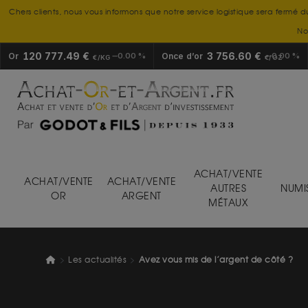
Chers clients, nous vous informons que notre service logistique sera fermé d
No
120 777.49 €
3 756.60 €
Or
0.00 %
Once d’or
0.00 %
€/KG
€/OZ
ACHAT/VENTE
ACHAT/VENTE
ACHAT/VENTE
AUTRES
NUMI
OR
ARGENT
MÉTAUX
Les actualités
Avez vous mis de l’argent de côté ?