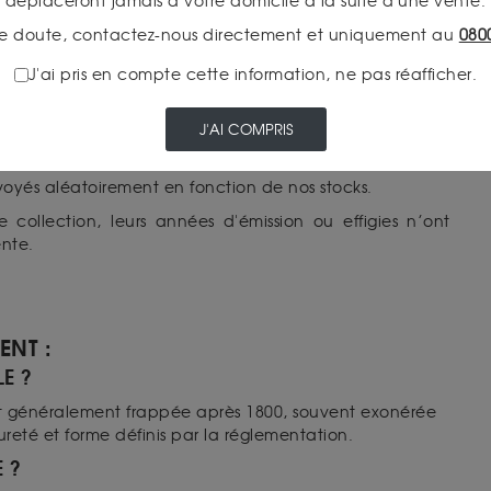
déplaceront jamais à votre domicile à la suite d'une vente.
émissions historiques et disponible sous plusieurs effigies
e doute, contactez-nous directement et uniquement au
080
e tout en restant sur un même gabarit. Le format offre un
J'ai pris en compte cette information, ne pas réafficher.
ar pièce, clair et facile à comparer au cours du jour. Les
oque ; l’offre étant limitée, ce classique néerlandais
es modernes en continu.
J'AI COMPRIS
nvoyés aléatoirement en fonction de nos stocks.
 collection, leurs années d'émission ou effigies n’ont
ente.
ENT :
LE ?
e et généralement frappée après 1800, souvent exonérée
pureté et forme définis par la réglementation.
E ?