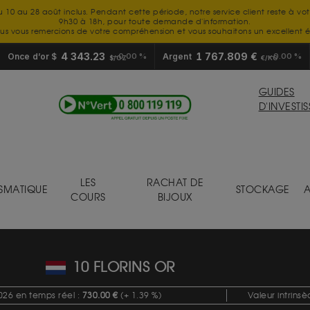
u 10 au 28 août inclus. Pendant cette période, notre service client reste à vo
9h30 à 18h, pour toute demande d'information.
us vous remercions de votre compréhension et vous souhaitons un excellent é
4 343.23
1 767.809 €
Once d’or $
0.00 %
Argent
0.00 %
$/OZ
€/KG
GUIDES
D'INVESTI
LES
RACHAT DE
SMATIQUE
STOCKAGE
A
COURS
BIJOUX
10 FLORINS OR
026 en temps réel :
730.00 €
(+ 1.39 %)
Valeur intrins