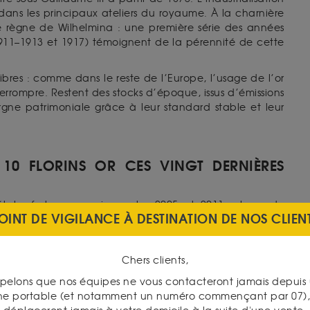
dans les principaux ateliers du royaume. À la charnière
s le règne de Wilhelmina : une première série des années
1911–1913 et 1917) témoignent de la pérennité de cette
bres : comme dans le reste de l’Europe, l’usage de l’or
nterrompre. Restent des stocks d’époque, issus d’émissions
rgne patrimoniale grâce à leur standard stable et leur
 10 FLORINS OR CES VINGT DERNIÈRES
métal : forte progression entre 2005 et 2011, phase de
OINT DE VIGILANCE À DESTINATION DE NOS CLIEN
19, avec des sommets en 2020 et de nouveaux records en
istorique à l’automne 2024). Pour un investisseur de long
 accélération, consolidation, puis nouvel élan, en ligne
Chers clients,
pelons que nos équipes ne vous contacteront jamais depui
ne portable (et notamment un numéro commençant par 07), 
ORINS OR ?