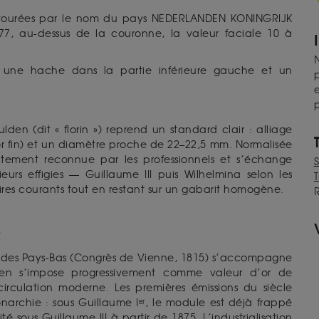
ntourées par le nom du pays NEDERLANDEN KONINGRIJK
7, au-dessus de la couronne, la valeur faciale 10 à
N
ne hache dans la partie inférieure gauche et un
p
e
p
lden (dit « florin ») reprend un standard clair : alliage
or fin) et un diamètre proche de 22–22,5 mm. Normalisée
atement reconnue par les professionnels et s’échange
urs effigies — Guillaume III puis Wilhelmina selon les
T
ires courants tout en restant sur un gabarit homogène.
R
e des Pays-Bas (Congrès de Vienne, 1815) s’accompagne
den s’impose progressivement comme valeur d’or de
irculation moderne. Les premières émissions du siècle
narchie : sous Guillaume Iᵉʳ, le module est déjà frappé
é sous Guillaume III à partir de 1875. L’industrialisation