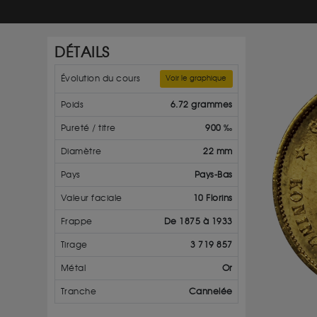
DÉTAILS
Évolution du cours
Voir le graphique
Poids
6.72 grammes
Pureté / titre
900 ‰
Diamètre
22 mm
Pays
Pays-Bas
Valeur faciale
10 Florins
Frappe
De 1875 à 1933
Tirage
3 719 857
Métal
Or
Tranche
Cannelée